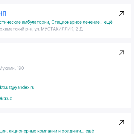
ЧП
стические амбулатории
,
Стационарное лечение
...
ещё
рхаматский р-н,
ул. МУСТАКИЛЛИК
, 2 Д
Мукими, 190
ektr.uz@yandex.ru
ktr.uz
ии, акционерные компании и холдинги
...
ещё