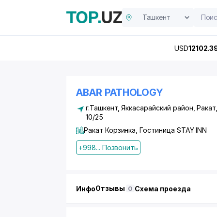
USD
12102.3
ABAR PATHOLOGY
г.Ташкент
,
Яккасарайский район
, Ракат
10/25
Ракат Корзинка, Гостиница STAY INN
+998... Позвонить
Отзывы
Инфо
Схема проезда
0