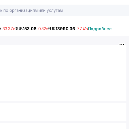
9
-33.37
RUB
153.08
-0.32
EUR
13990.36
-77.41
Подробнее
,