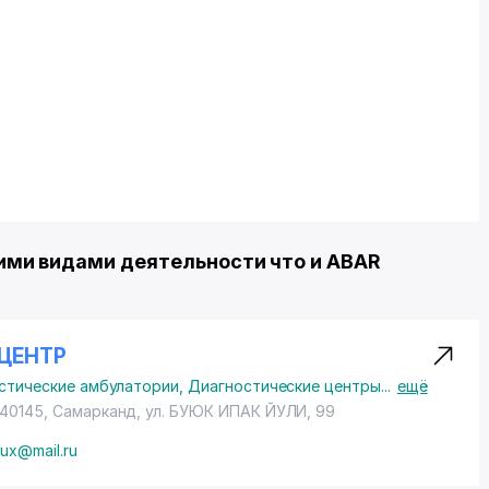
ми видами деятельности что и ABAR
ЦЕНТР
стические амбулатории
,
Диагностические центры
...
ещё
140145, Самарканд,
ул. БУЮК ИПАК ЙУЛИ
, 99
lux@mail.ru