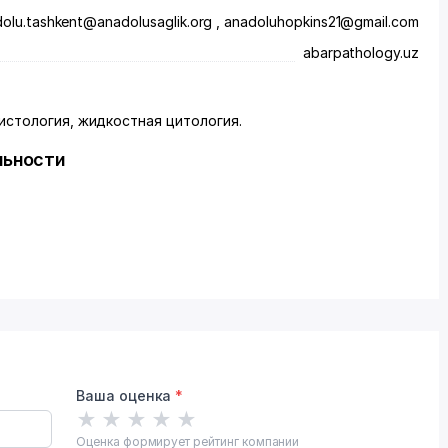
olu.tashkent@anadolusaglik.org , anadoluhopkins21@gmail.com
abarpathology.uz
Гистология, жидкостная цитология.
льности
Ваша оценка
*
★
★
★
★
★
Оценка формирует рейтинг компании