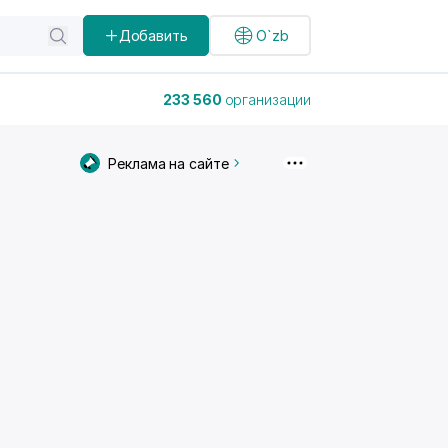
Добавить
O`zb
233 560
организации
Реклама на сайте