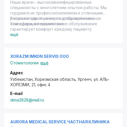
Наши врачи – высококвалифицированные
специалисты с многолетним опытом работы. Мы
гордимся их профессионализмом и отличными
результатами лечения, подтверждёнными
В клинике царит уютная и доброжелательная
благодарными пациентами.
атмосфера, а первоклассное обслуживание
гарантирует комфорт каждому пациенту.
ещё
XORAZM IMKON SERVIS ООО
Стоматология
ещё
Адрес
Узбекистан, Хорезмская область, Ургенч,
ул. АЛЬ-
ХОРЕЗМИ
, 21, офис 4
E-mail
dima2828@mail.ru
AURORA MEDICAL SERVICE ЧАСТНАЯ КЛИНИКА