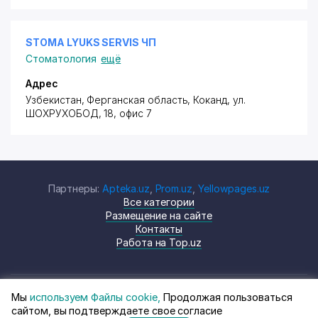
STOMA LYUKS SERVIS ЧП
Стоматология
ещё
Адрес
Узбекистан, Ферганская область, Коканд,
ул.
ШОХРУХОБОД
, 18, офис 7
Партнеры:
Apteka.uz
,
Prom.uz
,
Yellowpages.uz
Все категории
Размещение на сайте
Контакты
Работа на Top.uz
Мы
используем Файлы cookie,
Продолжая пользоваться
© Top.uz, 2024 Каталог компаний
Политика
сайтом, вы подтверждаете свое согласие