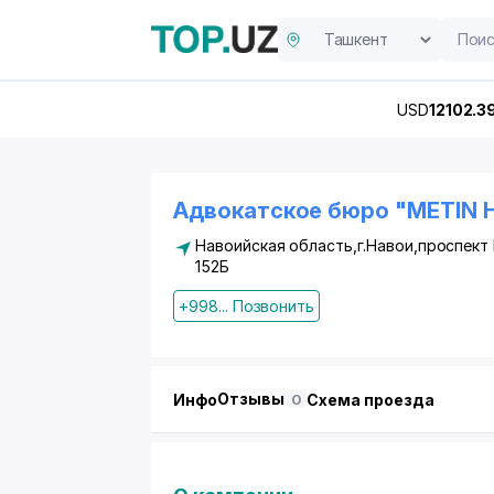
USD
12102.3
Адвокатское бюро "METIN 
Навоийская область,г.Навои,проспект 
152Б
+998... Позвонить
Отзывы
Инфо
Схема проезда
0