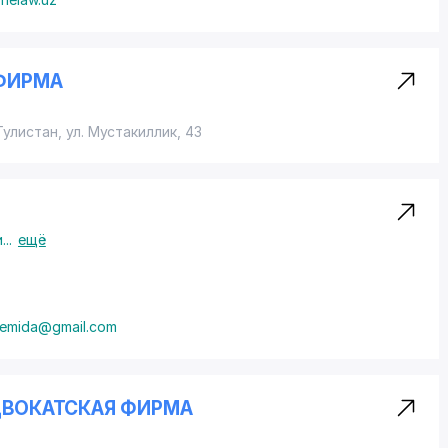
 ФИРМА
Гулистан,
ул. Мустакиллик
, 43
и
...
ещё
femida@gmail.com
АДВОКАТСКАЯ ФИРМА