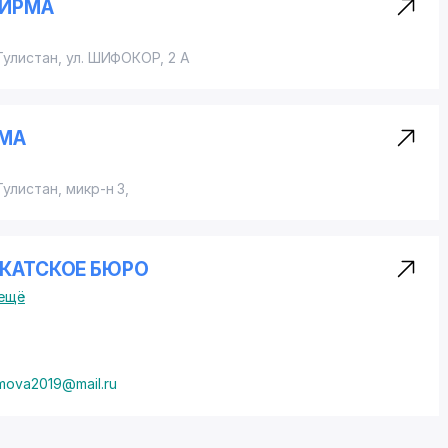
ФИРМА
Гулистан,
ул. ШИФОКОР
, 2 А
РМА
Гулистан
,
микр-н 3
,
ОКАТСКОЕ БЮРО
ещё
ova2019@mail.ru