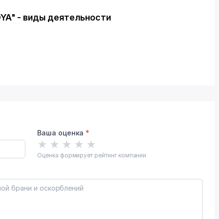
YA" - виды деятельности
Ваша оценка
*
★
★
★
★
★
Оценка формирует рейтинг компании