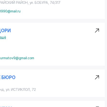
РАЙСКИЙ РАЙОН
,
ул. БОБУРА
, 74/317
0990@mail.ru
ДОРИ
ещё
ynurmatov9@gmail.com
Е БЮРО
нд
,
ул. ИСТИКЛОЛ
, 72