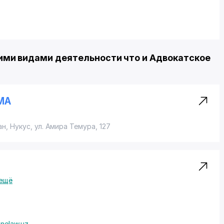
ми видами деятельности что и Адвокатское
МА
ан, Нукус,
ул. Амира Темура
, 127
ещё
nelaw.uz