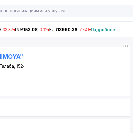
9
-33.37
RUB
153.08
-0.32
EUR
13990.36
-77.41
Подробнее
HIMOYA"
Галаба, 152-