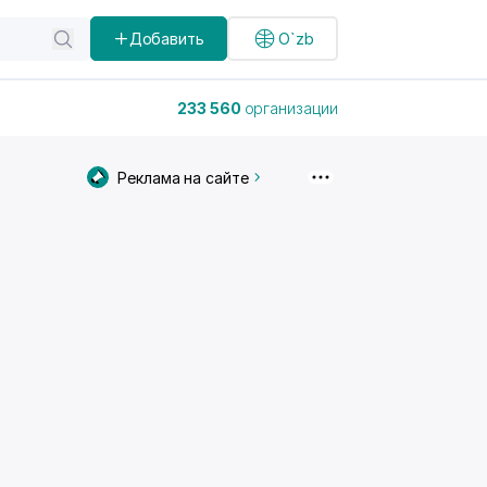
Добавить
O`zb
233 560
организации
Реклама на сайте