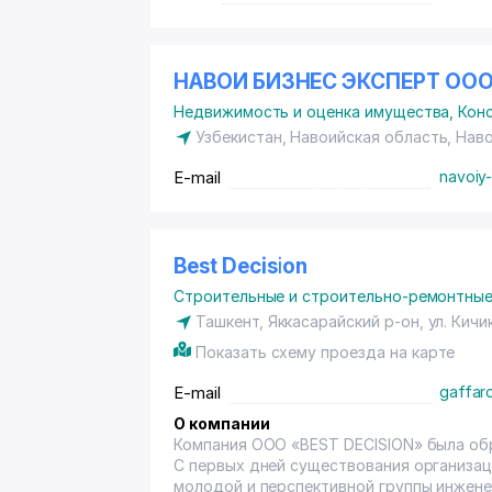
НАВОИ БИЗНЕС ЭКСПЕРТ ОО
Недвижимость и оценка имущества
,
Кон
Узбекистан, Навоийская область, Нав
E-mail
navoiy
Best Decision
Строительные и строительно-ремонтные
Ташкент, Яккасарайский р-он, ул. Кичи
Показать схему проезда на карте
E-mail
gaffar
О компании
Компания ООО «BEST DECISION» была обр
C первых дней существования организаци
молодой и перспективной группы инжене