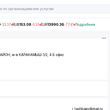
9
-33.37
RUB
153.08
-0.32
EUR
13990.36
-77.41
Подробнее
РАЙОН
,
м-в КАРАКАМЫШ-1/2
, 4 Б офис
i_tashbaev@mail.ru