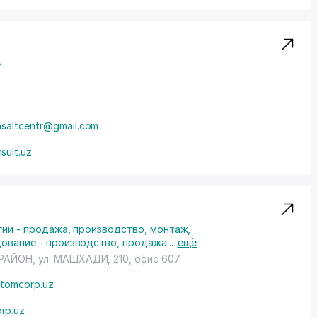
ё
nsaltcentr@gmail.com
sult.uz
ии - продажа, производство, монтаж,
ование - производство, продажа
...
ещё
РАЙОН
, ул. МАШХАДИ, 210, офис 607
tomcorp.uz
rp.uz