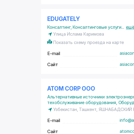
EDUGATELY
Консалтинг
,
Консалтинговые услуги
...
ещ
Улица Ислама Каримова
Показать схему проезда на карте
E-mail
asiaco
Сайт
asiacon
ATOM CORP ООО
Альтернативные источники электроэнерг
техобслуживание оборудования
,
Оборуд
Узбекистан, Ташкент,
ЯШНАБАДСКИЙ 
E-mail
info@a
Сайт
atomco