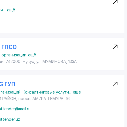
ги
...
ещё
 ГПСО
 организации
ещё
ан, 742000, Нукус,
ул. МУМИНОВА
, 133А
G ГУП
рганизаций
,
Консалтинговые услуги
...
ещё
 РАЙОН
,
просп. АМИРА ТЕМУРА
, 16
nttender@mail.ru
nttender.uz