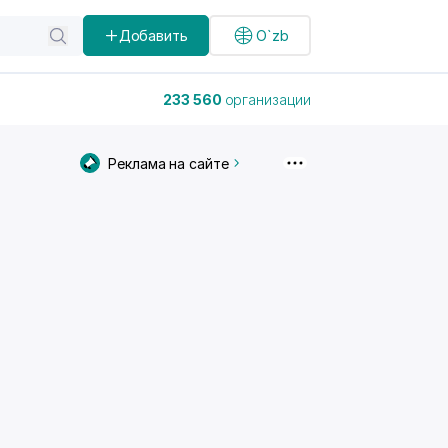
Добавить
O`zb
233 560
организации
Реклама на сайте