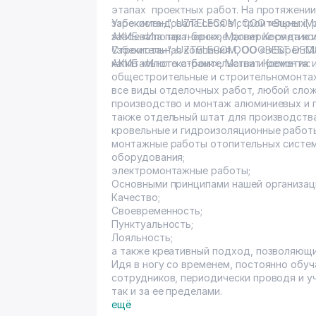
этапах проектных работ. На протяжении
зарекомендовала себя в строительных, 
Узбекистан", UZTELECOM, OOO «Super i
завоевала партнерское доверие ряда ком
АКИБ «Ипотека-банк», Магнит Косметик и
Узбекистан", UZTELECOM, OOO «Super i
Строительная компания ООО «BEST DECIS
АКИБ «Ипотека-банк», Магнит Косметик и
капитального строительства и ремонта:
общестроительные и строительномонта
все виды отделочных работ, любой слож
производство и монтаж алюминиевых и п
также отдельный штат для производства
кровельные и гидроизоляционные работ
монтажные работы отопительных систем
оборудования;
электромонтажные работы;
Основными принципами нашей организац
Качество;
Своевременность;
Пунктуальность;
Лояльность;
а также креативный подход, позволяющи
Идя в ногу со временем, постоянно обуч
сотрудников, периодически проводя и уч
так и за ее пределами.
ещё