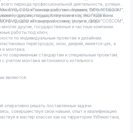
 всего периода профессиональной деятельности, успешно
ремонтных и монтажных работах на рынке Узбекистана и
MAX» EVO, ООО «Технопросистем», Humans, ООО "COSCOM",
паний, среди которых: Amity University, АО "КДБ Банк
 многие другие, государственные и частные компании.
MAX» EVO, ООО «Технопросистем», Humans, ООО "COSCOM",
ION» предлагает широкий спектр услуг в сфере
 многие другие, государственные и частные компании.
жные работы под ключ;
ности по индивидуальным проектам и дизайнам;
ластиковых перегородок, окон, дверей, имеется цех, а
 и монтажа;
ы по современным стандартам и специальным проектам;
 с учетом монтажа автономного котельного
ии являются:
й оперативно решать поставленные задачи.
аясь, совершенствуя свои навыки, опыт и квалификацию
аствуя в мастер классах как на территории Узбекистана,