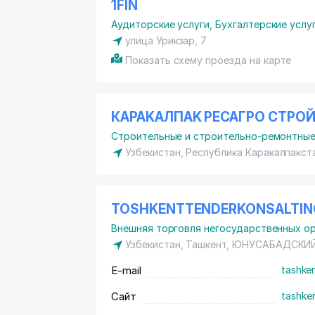
1FIN
Аудиторские услуги
,
Бухгалтерские услу
улица Урикзар, 7
Показать схему проезда на карте
КAPAKAЛПAK PECAГPO CTPOЙ
Строительные и строительно-ремонтные
Узбекистан, Республика Каракалпакст
TOSHKENTTENDERKONSALTIN
Внешняя торговля негосударственных о
Узбекистан, Ташкент,
ЮНУСАБАДСКИЙ
E-mail
tashke
Сайт
tashke