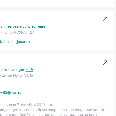
О
салтинговые услуги
...
ещё
ои,
ул. ЖАСУРАТ
, 24
-baholash@mail.ru
 организации
ещё
к Халка Йули, 89/1А
ov82@mail.ru
азована 7-октября 2010 года.
и, ее деятельность была направлена на создание новой,
ров, способной решать поставленные задачи на всех