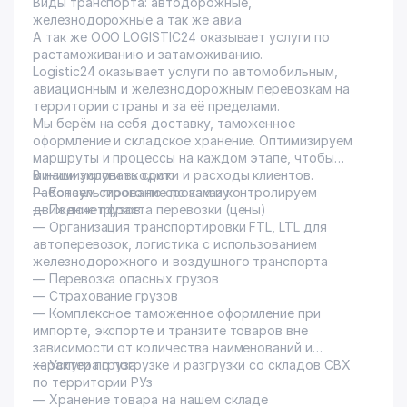
Виды транспорта: автодорожные,
железнодорожные а так же авиа
А так же OOO LOGISTIC24 оказывает услуги по
растаможиванию и затаможиванию.
Logistic24 оказывает услуги по автомобильным,
авиационным и железнодорожным перевозкам на
территории страны и за её пределами.
Мы берём на себя доставку, таможенное
оформление и складское хранение. Оптимизируем
маршруты и процессы на каждом этапе, чтобы
минимизировать сроки и расходы клиентов.
В наши услуги входит:
Работаем строго по срокам и контролируем
— Консультирование по заказу
движение грузов.
— Подсчет фрахта перевозки (цены)
— Организация транспортировки FTL, LTL для
автоперевозок, логистика с использованием
железнодорожного и воздушного транспорта
— Перевозка опасных грузов
— Страхование грузов
— Комплексное таможенное оформление при
импорте, экспорте и транзите товаров вне
зависимости от количества наименований и
характера груза
— Услуги по погрузке и разгрузки со складов СВХ
по территории РУз
— Хранение товара на нашем складе