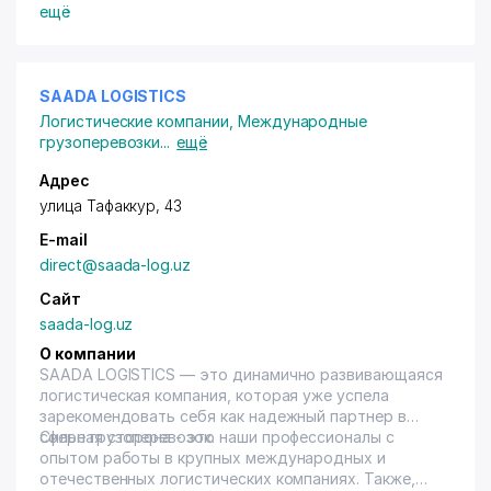
ещё
SAADA LOGISTICS
Логистические компании
,
Международные
грузоперевозки
...
ещё
Адрес
улица Тафаккур, 43
E-mail
direct@saada-log.uz
Сайт
saada-log.uz
О компании
SAADA LOGISTICS — это динамично развивающаяся
логистическая компания, которая уже успела
зарекомендовать себя как надежный партнер в
сфере грузоперевозок.
Сильная сторона - это наши профессионалы с
опытом работы в крупных международных и
отечественных логистических компаниях. Также,