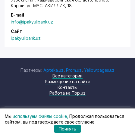
Карши,
ул. МУСТАКИЛЛИК
, 18
E-mail
info@ipakyulibank.uz
Сайт
ipakyulibank.uz
Партнеры:
Apteka.uz
,
Prom.uz
,
Yellowpages.uz
Все категории
Размещение на сайте
Контакты
Работа на Top.uz
Мы
используем Файлы cookie,
Продолжая пользоваться
© Top.uz, 2024 Каталог компаний
Политика
сайтом, вы подтверждаете свое согласие
Узбекистана
конфиденциальности
Принять