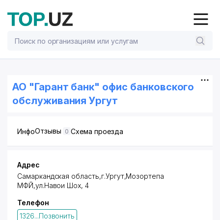
АО "Гарант банк" офис банковского
обслуживания Ургут
Отзывы
Инфо
Схема проезда
0
Адрес
Самаркандская область,г.Ургут,Мозортепа
МФЙ,ул.Навои Шох, 4
Телефон
1326...Позвонить