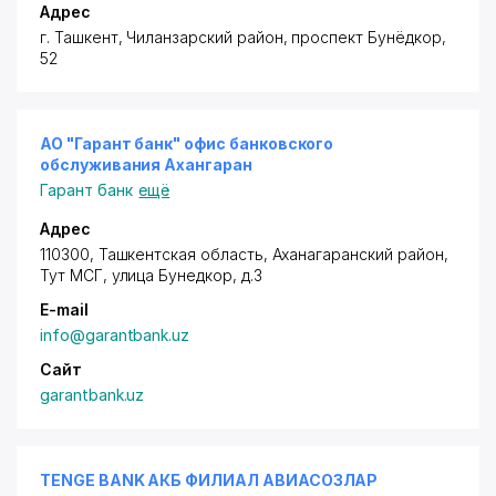
Адрес
г. Ташкент,
Чиланзарский район
, проспект Бунёдкор,
52
АО "Гарант банк" офис банковского
обслуживания Ахангаран
Гарант банк
ещё
Адрес
110300, Ташкентская область, Аханагаранский район,
Тут МСГ, улица Бунедкор, д.3
E-mail
info@garantbank.uz
Сайт
garantbank.uz
TENGE BANK АКБ ФИЛИАЛ АВИАСОЗЛАР