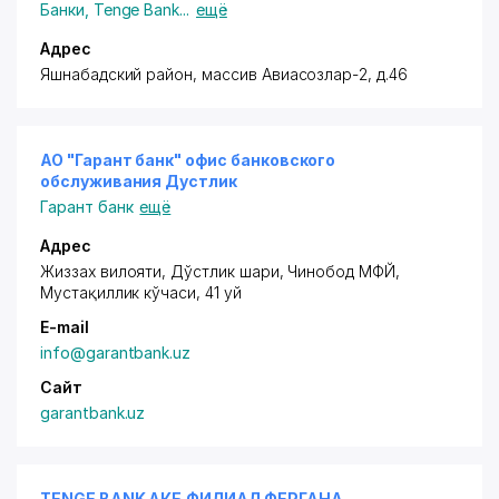
Банки
,
Tenge Bank
...
ещё
Адрес
Яшнабадский район
, массив Авиасозлар-2, д.46
АО "Гарант банк" офис банковского
обслуживания Дустлик
Гарант банк
ещё
Адрес
Жиззах вилояти, Дўстлик шаҳри, Чинобод МФЙ,
Мустақиллик кўчаси, 41 уй
E-mail
info@garantbank.uz
Сайт
garantbank.uz
TENGE BANK АКБ ФИЛИАЛ ФЕРГАНА