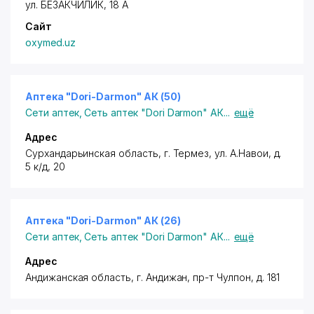
ул. БЕЗАКЧИЛИК, 18 А
Сайт
oxymed.uz
Аптека "Dori-Darmon" АК (50)
Сети аптек
,
Сеть аптек "Dori Darmon" АК
...
ещё
Адрес
Сурхандарьинская область, г. Термез,
ул. А.Навои
, д.
5 к/д, 20
Аптека "Dori-Darmon" АК (26)
Сети аптек
,
Сеть аптек "Dori Darmon" АК
...
ещё
Адрес
Андижанская область, г. Андижан,
пр-т Чулпон
, д. 181