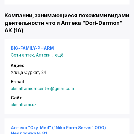
Компании, занимающиеся похожими видами
деятельности что и Аптека "Dori-Darmon"
АК (16)
BIG-FAMILY-PHARM
Сети аптек
,
Аптеки
...
ещё
Адрес
Улица Фуркат, 24
E-mail
akmalfarmcallcenter@gmail.com
Сайт
akmalfarm.uz
Аптека "Oxy-Med" ("Nika Farm Servis" ООО)
Неотложка № 81