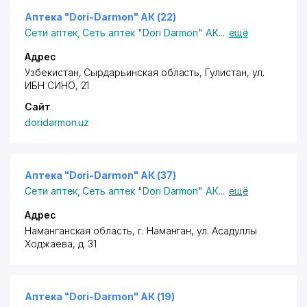
Аптека "Dori-Darmon" АК (22)
Сети аптек
,
Сеть аптек "Dori Darmon" АК
...
ещё
Адрес
Узбекистан, Сырдарьинская область, Гулистан,
ул.
ИБН СИНО
, 21
Сайт
doridarmon.uz
Аптека "Dori-Darmon" АК (37)
Сети аптек
,
Сеть аптек "Dori Darmon" АК
...
ещё
Адрес
Наманганская область, г. Наманган,
ул. Асадуллы
Ходжаева
, д. 31
Аптека "Dori-Darmon" АК (19)