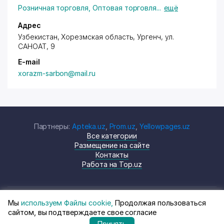
Розничная торговля
,
Оптовая торговля
...
ещё
Адрес
Узбекистан, Хорезмская область, Ургенч,
ул.
САНОАТ
, 9
E-mail
xorazm-sarbon@mail.ru
Партнеры:
Apteka.uz
,
Prom.uz
,
Yellowpages.uz
Все категории
Размещение на сайте
Контакты
Работа на Top.uz
Мы
используем Файлы cookie,
Продолжая пользоваться
© Top.uz, 2024 Каталог компаний
Политика
сайтом, вы подтверждаете свое согласие
Узбекистана
конфиденциальности
Принять