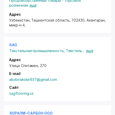
Продовольственные товары - торговля
розничная
ещё
Адрес
Узбекистан, Ташкентская область, 702430, Ахангаран,
микр-н 4
,
SAG
Текстильная промышленность
,
Текстиль
...
ещё
Адрес
Улица Спитамен, 270
E-mail
akobirakobir937@gmail.com
Сайт
sagflooring.uz
ХОРАЗМ-САРБОН ООО