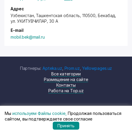
Адрес
Узбекистан, Ташкентская область, 110500, Бекабад,
ул. УКИТУВЧИЛАР
, 30 А
E-mail
mobil.bek@mail.ru
Партнеры:
Apteka.uz
,
Prom.uz
,
Yellowpages.uz
Все категории
Размещение на сайте
Контакты
Работа на Top.uz
Мы
используем Файлы cookie,
Продолжая пользоваться
© Top.uz, 2024 Каталог компаний
Политика
сайтом, вы подтверждаете свое согласие
Узбекистана
конфиденциальности
Принять