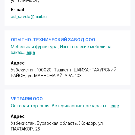
ул. УЛИМБОГ
,
E-mail
asl_savdo@mail.ru
ОПЫТНО-ТЕХНИЧЕСКИЙ ЗАВОД ООО
Мебельная фурнитура
,
Изготовление мебели на
заказ
...
ещё
Адрес
Узбекистан, 100020, Ташкент,
ШАЙХАНТАХУРСКИЙ
РАЙОН
,
ул. МАННОНА УЙГУРА
, 103
VETFARM ООО
Оптовая торговля
,
Ветеринарные препараты
...
ещё
Адрес
Узбекистан, Бухарская область, Жондор,
ул.
ПАХТАКОР
, 26