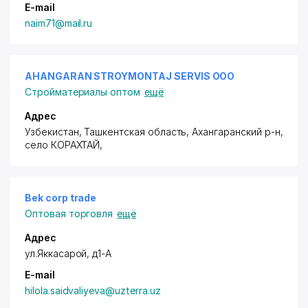
E-mail
naim71@mail.ru
AHANGARAN STROYMONTAJ SERVIS ООО
Стройматериалы оптом
ещё
Адрес
Узбекистан, Ташкентская область,
Ахангаранский р-н
,
село КОРАХТАЙ
,
Bek corp trade
Оптовая торговля
ещё
Адрес
ул.Яккасарой, д1-А
E-mail
hilola.saidvaliyeva@uzterra.uz