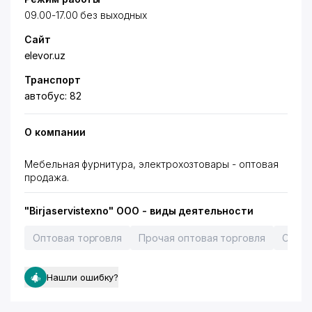
09.00-17.00 без выходных
Сайт
elevor.uz
Транспорт
автобус: 82
О компании
Мебельная фурнитура, электрохозтовары - оптовая
продажа.
"Birjaservistexno" ООО - виды деятельности
Оптовая торговля
Прочая оптовая торговля
Строй
Нашли ошибку?