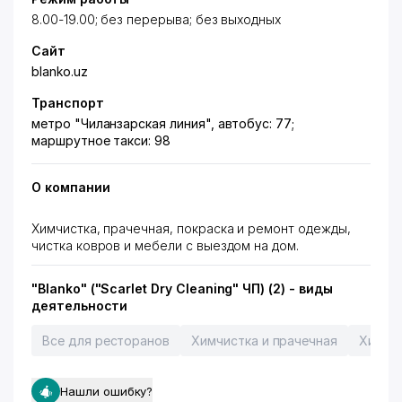
8.00-19.00; без перерыва; без выходных
Сайт
blanko.uz
Транспорт
метро "Чиланзарская линия", автобус: 77;
маршрутное такси: 98
О компании
Химчистка, прачечная, покраска и ремонт одежды,
чистка ковров и мебели с выездом на дом.
"Blanko" ("Scarlet Dry Cleaning" ЧП) (2) - виды
деятельности
Все для ресторанов
Химчистка и прачечная
Химчи
Нашли ошибку?