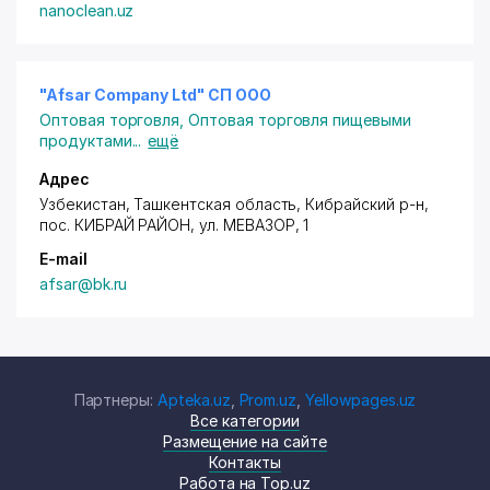
nanoclean.uz
"Afsar Company Ltd" СП ООО
Оптовая торговля
,
Оптовая торговля пищевыми
продуктами
...
ещё
Адрес
Узбекистан, Ташкентская область,
Кибрайский р-н
,
пос. КИБРАЙ РАЙОН
,
ул. МЕВАЗОР
, 1
E-mail
afsar@bk.ru
Партнеры:
Apteka.uz
,
Prom.uz
,
Yellowpages.uz
Все категории
Размещение на сайте
Контакты
Работа на Top.uz