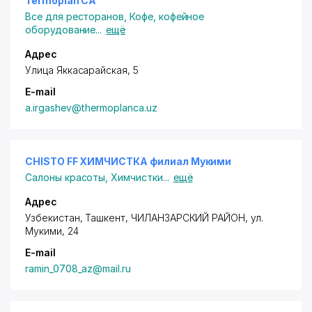
Termoplan CA
Все для ресторанов
,
Кофе, кофейное
оборудование
...
ещё
Адрес
Улица Яккасарайская, 5
E-mail
a.irgashev@thermoplanca.uz
CHISTO FF ХИМЧИСТКА филиал Мукими
Салоны красоты
,
Химчистки
...
ещё
Адрес
Узбекистан, Ташкент,
ЧИЛАНЗАРСКИЙ РАЙОН
,
ул.
Мукими
, 24
E-mail
ramin_0708_az@mail.ru