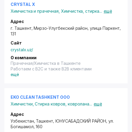
CRYSTAL X
Химчистка и прачечная
,
Химчистка, стирка
...
ещё
Адрес
г. Ташкент,
Мирзо-Улугбекский район
, улица Паркент,
131
Сайт
crystalx.uz/
О компании
Прачечная/Химчистка в Ташкенте
Работаем с B2C и также B2B клиентами
ещё
EKO CLEAN TASHKENT ООО
Химчистки
,
Стирка ковров, ковролана
...
ещё
Адрес
Узбекистан, Ташкент,
ЮНУСАБАДСКИЙ РАЙОН
,
ул.
Богишамол
, 160