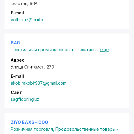
квартал, 66А
E-mail
voltim.uz@mail.ru
SAG
Текстильная промышленность
,
Текстиль
...
ещё
Адрес
Улица Спитамен, 270
E-mail
akobirakobir937@gmail.com
Сайт
sagflooring.uz
ZIYO BAXSH ООО
Розничная торговля
,
Продовольственные товары -