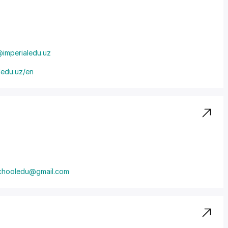
@imperialedu.uz
ledu.uz/en
schooledu@gmail.com