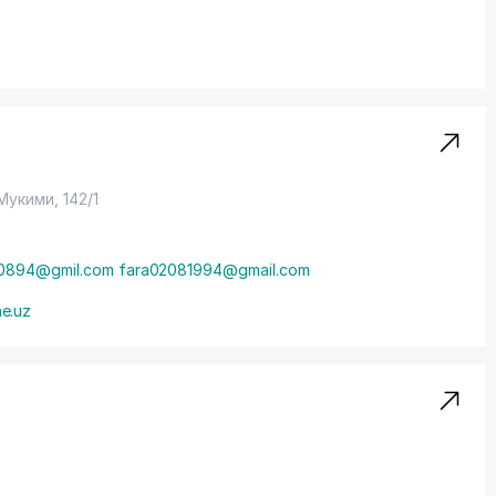
Мукими, 142/1
0894@gmil.com fara02081994@gmail.com
e.uz