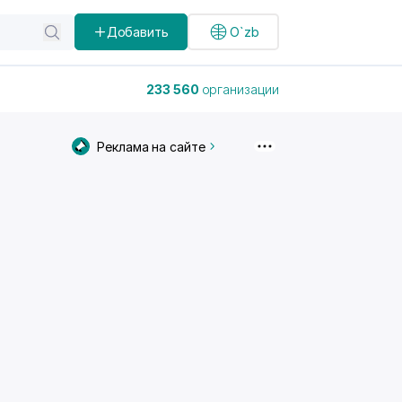
Добавить
O`zb
233 560
организации
Реклама на сайте