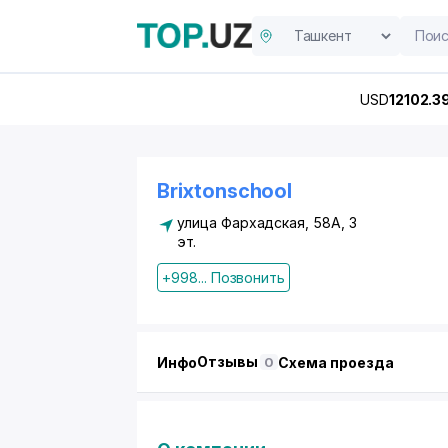
USD
12102.3
Brixtonschool
улица Фархадская, 58А, 3
эт.
+998... Позвонить
Отзывы
Инфо
Схема проезда
0