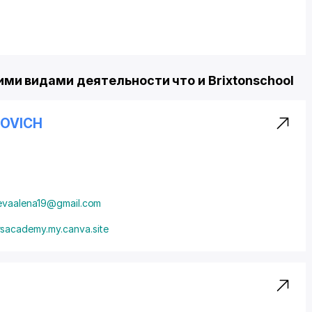
и видами деятельности что и Brixtonschool
ROVICH
evaalena19@gmail.com
rsacademy.my.canva.site