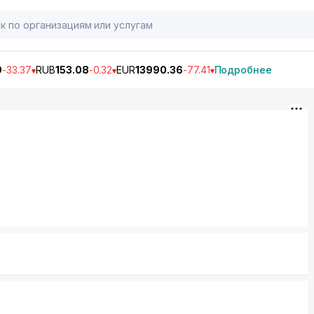
9
-33.37
RUB
153.08
-0.32
EUR
13990.36
-77.41
Подробнее