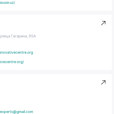
house.uz/
улица Гагарина, 95А
nnovativecentre.org
ivecentre.org/
iexperts@gmail.com