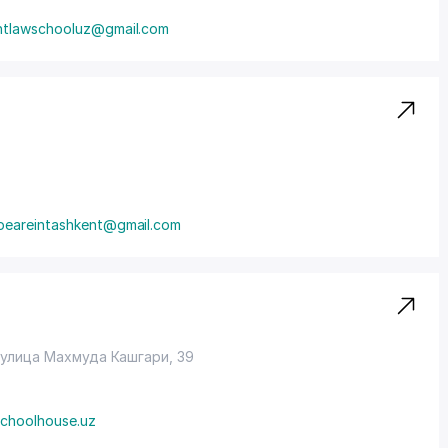
ntlawschooluz@gmail.com
peareintashkent@gmail.com
 улица Махмуда Кашгари, 39
choolhouse.uz