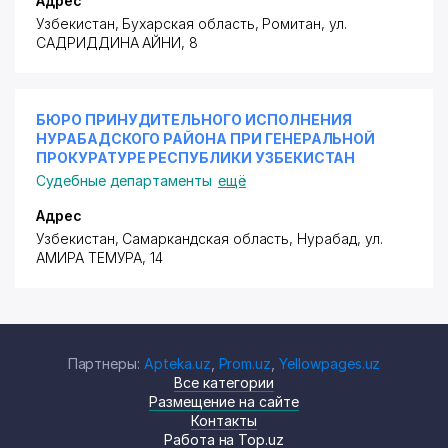
Адрес
Узбекистан, Бухарская область, Ромитан,
ул.
САДРИДДИНА АЙНИ
, 8
БЮРО ПРИНУДИТЕЛЬНОГО ИСПОЛНЕНИЯ
НУРАБАДСКОГО РАЙОНА ПРИ ГЕНЕРАЛЬНОЙ
ПРОКУРАТУРЕ РЕСПУБЛИКИ УЗБЕКИСТАН
Судебные департаменты
ещё
Адрес
Узбекистан, Самаркандская область, Нурабад,
ул.
АМИРА ТЕМУРА
, 14
Партнеры:
Apteka.uz
,
Prom.uz
,
Yellowpages.uz
Все категории
Размещение на сайте
Контакты
Работа на Top.uz