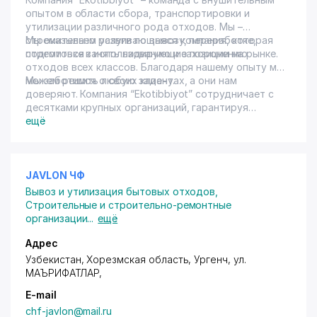
опытом в области сбора, транспортировки и
утилизации различного рода отходов. Мы –
стремительно развивающаяся компания, которая
Мы оказываем услуги по вывозу, переработке,
стремиться занять лидирующие позиции на рынке.
подготовке к использованию и захоронению
отходов всех классов. Благодаря нашему опыту мы
можем решить любую задачу.
Мы заботимся о своих клиентах, а они нам
доверяют. Компания “Ekotibbiyot” сотрудничает с
десятками крупных организаций, гарантируя
каждой из них индивидуальный и комплексный
ещё
подход. Наша компания организована 2002 году.
JAVLON ЧФ
Вывоз и утилизация бытовых отходов
,
Строительные и строительно-ремонтные
организации
...
ещё
Адрес
Узбекистан, Хорезмская область, Ургенч,
ул.
МАЪРИФАТЛАР
,
E-mail
chf-javlon@mail.ru