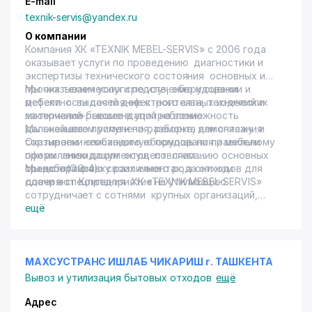
E-mail
texnik-servis@yandex.ru
О компании
Компания ХК «ТЕХNIK MEBEL-SERVIS» с 2006 года
оказывает услуги по проведению диагностики и
экспертизы технического состояния основных и
прочих технических средств, оборудовании и
Мы оказываем услуги по изучению и оценки
мебели с выдачей дефектного акта, технических
дефектности состояние строительных изделий и
заключений-рекомендаций на возможность
материалов бывшее в употребление.
дальнейшего применения, ремонта или списания.
Мы оказываем услуги по разборке, демонтажу и
Оказываем необходимую помощь по правильному
сортировки списанного оборудования и мебели
оформлению документов по списанию основных
при их ликвидации осуществляем
средств(ОС-4).
транспортировку различного рода отходов для
Мы заботимся о своих клиентах, а они нам
сдачи в спецпредприятие на утилизацию.
доверяют. Компания ХК «ТЕХNIK MEBEL-SERVIS»
сотрудничает с сотнями крупных организаций,
гарантируя им выполнения работ в установленном
ещё
законодательством порядке.
МАХСУСТРАНС ИШЛАБ ЧИКАРИШ г. ТАШКЕНТА
Вывоз и утилизация бытовых отходов
ещё
Адрес