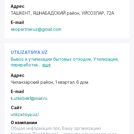
Адрес
ТАШКЕНТ,
ЯШНАБАДСКИЙ район
, УЙСОЗЛАР, 72А
E-mail
ekopartner.uz@gmail.com
UTILIZATSIYA.UZ
Вывоз и утилизация бытовых отходов
,
Утилизация,
переработка
...
ещё
Адрес
Чиланзарский район
, 1 квартал. 6 дом
E-mail
k.utkirbek1@mail.ru
Сайт
utilizatsiya.uz/
О компании
Общая информация про Вашу организацию
Компания “Ekotibbiyot” – команда с внушительным