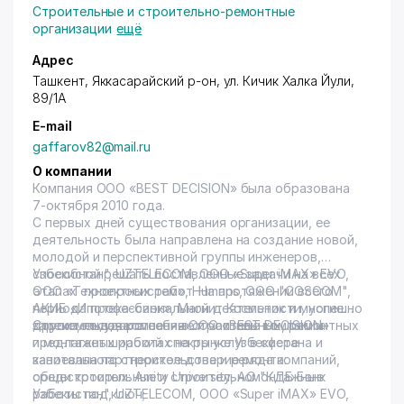
Строительные и строительно-ремонтные
организации
ещё
Адрес
Ташкент, Яккасарайский р-он, ул. Кичик Халка Йули,
89/1А
E-mail
gaffarov82@mail.ru
О компании
Компания ООО «BEST DECISION» была образована
7-октября 2010 года.
C первых дней существования организации, ее
деятельность была направлена на создание новой,
молодой и перспективной группы инженеров,
способной решать поставленные задачи на всех
Узбекистан", UZTELECOM, OOO «Super iMAX» EVO,
этапах проектных работ. На протяжении всего
ООО «Технопросистем», Humans, ООО "COSCOM",
периода профессиональной деятельности, успешно
АКИБ «Ипотека-банк», Магнит Косметик и многие
зарекомендовала себя в строительных, ремонтных
другие, государственные и частные компании.
Строительная компания ООО «BEST DECISION»
и монтажных работах на рынке Узбекистана и
предлагает широкий спектр услуг в сфере
завоевала партнерское доверие ряда компаний,
капитального строительства и ремонта:
среди которых: Amity University, АО "КДБ Банк
общестроительные и строительномонтажные
Узбекистан", UZTELECOM, OOO «Super iMAX» EVO,
работы под ключ;