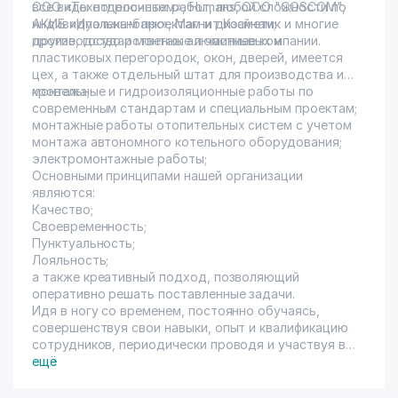
ООО «Технопросистем», Humans, ООО "COSCOM",
все виды отделочных работ, любой сложности по
АКИБ «Ипотека-банк», Магнит Косметик и многие
индивидуальным проектам и дизайнам;
другие, государственные и частные компании.
производство и монтаж алюминиевых и
пластиковых перегородок, окон, дверей, имеется
цех, а также отдельный штат для производства и
монтажа;
кровельные и гидроизоляционные работы по
современным стандартам и специальным проектам;
монтажные работы отопительных систем с учетом
монтажа автономного котельного оборудования;
электромонтажные работы;
Основными принципами нашей организации
являются:
Качество;
Своевременность;
Пунктуальность;
Лояльность;
а также креативный подход, позволяющий
оперативно решать поставленные задачи.
Идя в ногу со временем, постоянно обучаясь,
совершенствуя свои навыки, опыт и квалификацию
сотрудников, периодически проводя и участвуя в
мастер классах как на территории Узбекистана, так
ещё
и за ее пределами.