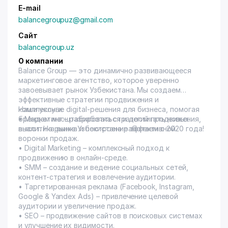
E-mail
balancegroupuz@gmail.com
Сайт
balancegroup.uz
О компании
Balance Group — это динамично развивающееся
маркетинговое агентство, которое уверенно
завоевывает рынок Узбекистана. Мы создаем
эффективные стратегии продвижения и
комплексные digital-решения для бизнеса, помогая
Наши услуги:
брендам масштабироваться и достигать новых
• Маркетинг – разработка стратегий продвижения,
высот. На рынке Узбекистана работаем с 2020 года!
аналитика рынка и построение эффективной
воронки продаж.
• Digital Marketing – комплексный подход к
продвижению в онлайн-среде.
• SMM – создание и ведение социальных сетей,
контент-стратегия и вовлечение аудитории.
• Таргетированная реклама (Facebook, Instagram,
Google & Yandex Ads) – привлечение целевой
аудитории и увеличение продаж.
• SEO – продвижение сайтов в поисковых системах
и улучшение их видимости.