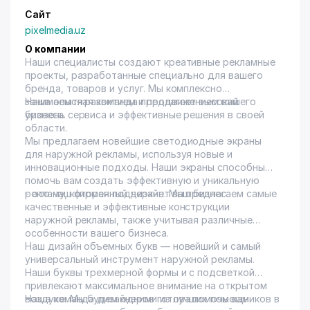
Сайт
pixelmedia.uz
О компании
Наши специалисты создают креативные рекламные
проекты, разработанные специально для вашего
бренда, товаров и услуг. Мы комплексно
занимаемся развитием и продвижением вашего
Наша опытная команда предлагает высокий
бизнеса.
уровень сервиса и эффективные решения в своей
области.
Мы предлагаем новейшие светодиодные экраны
для наружной рекламы, используя новые и
инновационные подходы. Наши экраны способны
помочь вам создать эффективную и уникальную
рекламу, которая подчеркнет ваш бизнес.
- это наш фирменный дизайн. Мы предлагаем самые
качественные и эффективные конструкции
наружной рекламы, также учитывая различные
особенности вашего бизнеса.
Наш дизайн объемных букв — новейший и самый
универсальный инструмент наружной рекламы.
Наши буквы трехмерной формы и с подсветкой
привлекают максимальное внимание на открытом
воздухе. Мы будем одними из лучших помощников в
Наша команда дизайнеров готова помочь вам