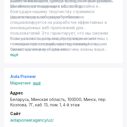
укреплении вашего бренда и создании уникальных
вывести ваши идеи, цели и бренд на новый уровень.
дизайнов, воплощающих ваш выбор.
Мы являемся лидерами в области дизайна и
благодаря нашему творчеству стремимся
удовлетворить все ваши требования.
Наша команда веб-разработчиков
специализируется на разработке эффективных и
инновационных веб-приложений для
пользователей. Это гарантирует, что мы сможем
помочь вам создать онлайн-позиции и системы с
Если у вас есть вопросы, предложения или
помощью приложений, адаптированных к вашим
пожелания по сотрудничеству, пожалуйста,
бизнес-целям и требованиям.
свяжитесь с нами — для нас очень важны ваше
мнение, отзывы и обратная связь.
ещё
Aida Pioneer
Маркетинг
ещё
Адрес
Беларусь, Минская область, 100000, Минск, пер.
Козлова, 7Г, каб. 13, пом. 1, 4-й этаж
Сайт
aidapioneer.agency/uz/