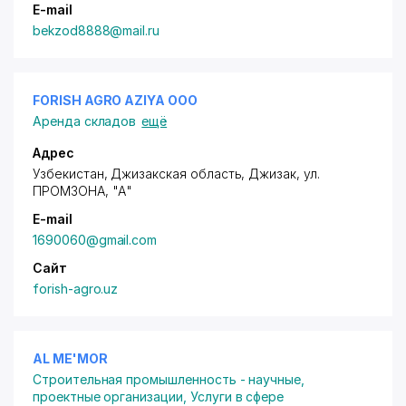
E-mail
bekzod8888@mail.ru
FORISH AGRO AZIYA ООО
Аренда складов
ещё
Адрес
Узбекистан, Джизакская область, Джизак,
ул.
ПРОМЗОНА
, "А"
E-mail
1690060@gmail.com
Сайт
forish-agro.uz
AL ME'MOR
Строительная промышленность - научные,
проектные организации
,
Услуги в сфере