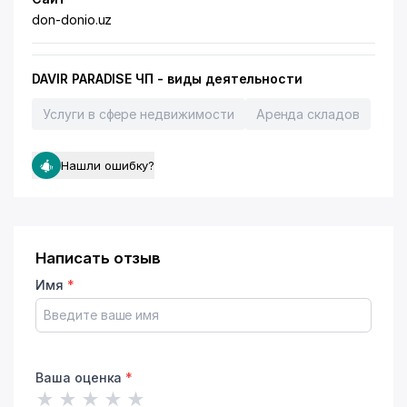
don-donio.uz
DAVIR PARADISE ЧП - виды деятельности
Услуги в сфере недвижимости
Аренда складов
Нашли ошибку?
Написать отзыв
Имя
*
Ваша оценка
*
★
★
★
★
★