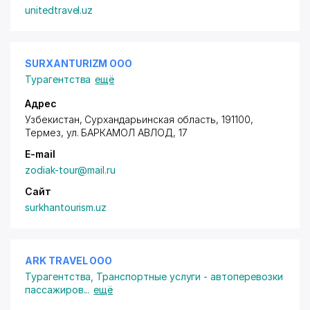
unitedtravel.uz
SURXANTURIZM ООО
Турагентства
ещё
Адрес
Узбекистан, Сурхандарьинская область, 191100,
Термез,
ул. БАРКАМОЛ АВЛОД
, 17
E-mail
zodiak-tour@mail.ru
Сайт
surkhantourism.uz
ARK TRAVEL ООО
Турагентства
,
Транспортные услуги - автоперевозки
пассажиров
...
ещё