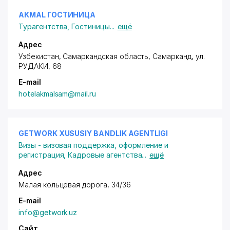
AKMAL ГОСТИНИЦА
Турагентства
,
Гостиницы
...
ещё
Адрес
Узбекистан,
Самарканд
ская область,
Самарканд
,
ул.
РУДАКИ
, 68
E-mail
hotelakmalsam@mail.ru
GETWORK XUSUSIY BANDLIK AGENTLIGI
Визы - визовая поддержка, оформление и
регистрация
,
Кадровые агентства
...
ещё
Адрес
Малая кольцевая дорога, 34/36
E-mail
info@getwork.uz
Сайт