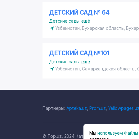
ДЕТСКИЙ САД № 64
Детские сады
ещё
Узбекистан, Бухарская область, Буха
ДЕТСКИЙ САД №101
Детские сады
ещё
Узбекистан, Самаркандская область,
Партнеры:
Apteka.uz
,
Prom.uz
,
Yellowpages.u
Мы
используем Файлы 
© Top.uz, 2024 Каталог компаний Узбекиста