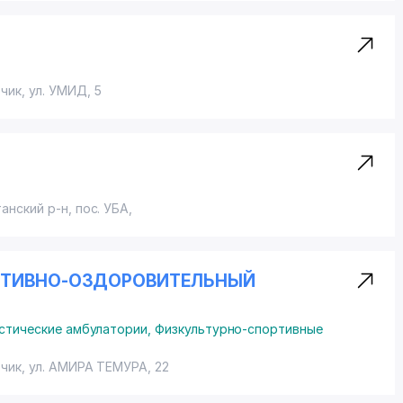
рчик,
ул. УМИД
, 5
танский р-н,
пос. УБА
,
РТИВНО-ОЗДОРОВИТЕЛЬНЫЙ
стические амбулатории
,
Физкультурно-спортивные
рчик,
ул. АМИРА ТЕМУРА
, 22