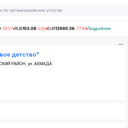
9
-33.37
RUB
153.08
-0.32
EUR
13990.36
-77.41
Подробнее
вое детство"
СКИЙ РАЙОН
,
ул. АХМАДА