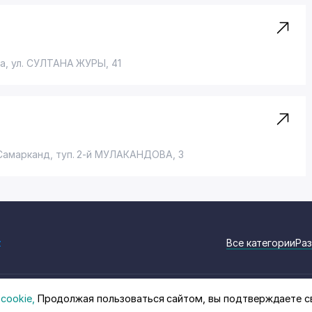
ра,
ул. СУЛТАНА ЖУРЫ
, 41
 Самарканд,
туп. 2-й МУЛАКАНДОВА
, 3
z
Все категории
Раз
cookie,
Продолжая пользоваться сайтом, вы подтверждаете с
на