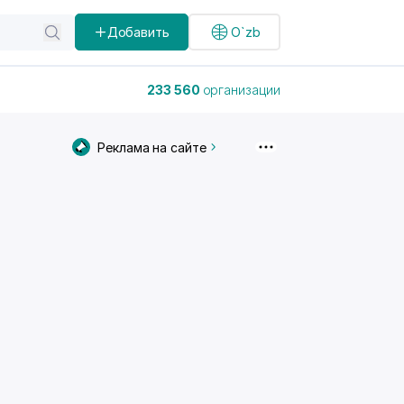
Добавить
O`zb
233 560
организации
Реклама на сайте