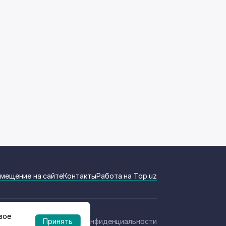
мещение на сайте
Контакты
Работа на Top.uz
вое
Политика конфиденциальности
Принять