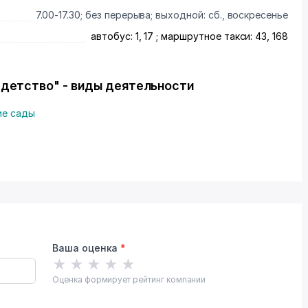
7.00-17.30; без перерыва; выходной: сб., воскресенье
автобус: 1, 17 ; маршрутное такси: 43, 168
 детство" - виды деятельности
ие сады
Ваша оценка
*
★
★
★
★
★
Оценка формирует рейтинг компании