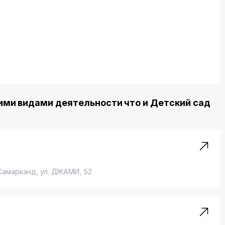
ми видами деятельности что и Детский сад
 Самарканд,
ул. ДЖАМИ
, 52