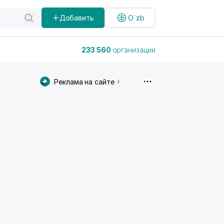
Добавить
O`zb
233 560
организации
Реклама на сайте