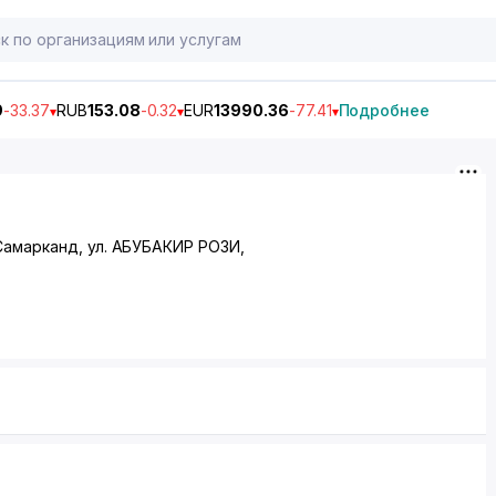
9
-33.37
RUB
153.08
-0.32
EUR
13990.36
-77.41
Подробнее
Самарканд, ул. АБУБАКИР РОЗИ,