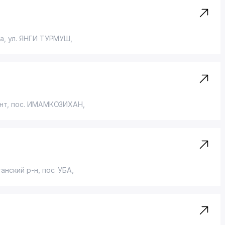
ра,
ул. ЯНГИ ТУРМУШ
,
нт,
пос. ИМАМКОЗИХАН
,
танский р-н,
пос. УБА
,