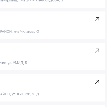
 Самарканд,
туп. 2-й МУЛАКАНДОВА
, 3
 РАЙОН
,
м-в Чиланзар-3
рчик,
ул. УМИД
, 5
РАЙОН
,
ул. КУКСУВ
, 91 Д