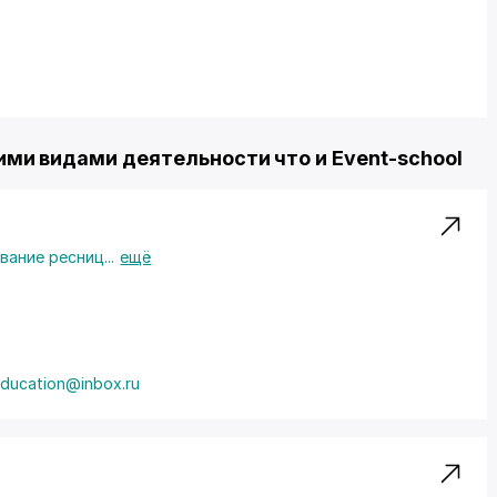
ми видами деятельности что и Event-school
вание ресниц
...
ещё
education@inbox.ru