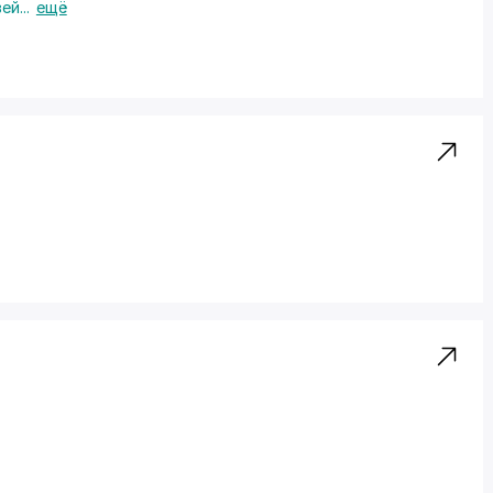
вей
...
ещё