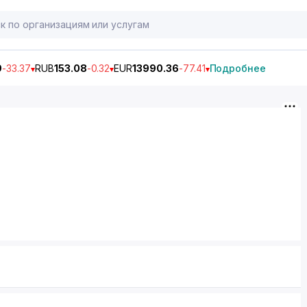
9
-33.37
RUB
153.08
-0.32
EUR
13990.36
-77.41
Подробнее