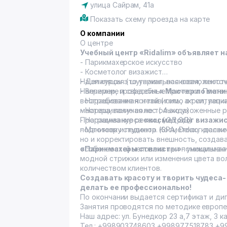
улица Сайрам, 41а
Показать схему проезда на карте
О компании
О центре
Учебный центр «Ridalim» объявляет н
- Парикмахерское искусство
- Косметолог визажист
- Депиляция ( шугаринг, восковая, ленто
Наши курсы это уникальная возможност
- Вечерние и свадебные прически. Плетен
Например, профессия
« Мастер по ман
- Наращивание ногтей ( гель, акрил, лепк
востребованная: независимо от ситуаци
- Наращивание волос ( 4 вида)
мастера, получая не только ухоженные р
- Наращивание ресниц ( 2Д,3Д)
Программа курса
«косметолог визажи
- Маникюр и педикюр (SPA, Delux, класси
подготовку студента. Косметолог долже
но и корректировать внешность, создав
особенностей человека при помощи мак
«Парикмахеры стилисты»
- уникальна
модной стрижки или изменения цвета волос. Практика каждого курса проходит с
количеством клиентов.
Создавать красоту и творить чудеса-
делать ее профессионально!
По окончании выдается сертификат и д
Занятия проводятся по методике европе
Наш адрес: ул. Бунедкор 23 а,7 этаж, 3 
Тел.: +998903748603,+998977518783,+9