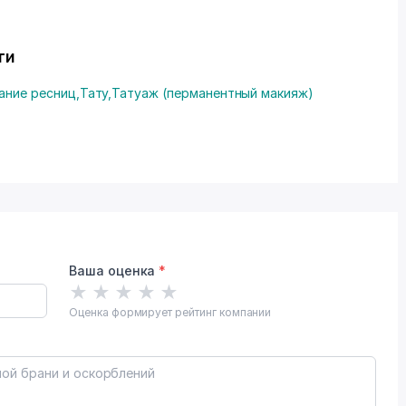
ти
ание ресниц
,
Тату
,
Татуаж (перманентный макияж)
Ваша оценка
*
★
★
★
★
★
Оценка формирует рейтинг компании