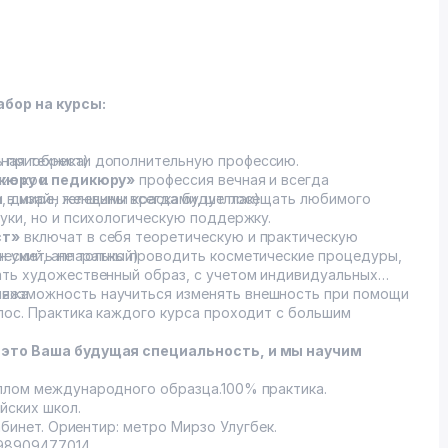
абор на курсы:
чная техника)
ь приобрести дополнительную профессию.
ие кос.
икюру и педикюру»
профессия вечная и всегда
а, дизайн гелевыми красками, шеллак)
и в мире, женщины всегда будут посещать любимого
уки, но и психологическую поддержку.
ст»
включат в себя теоретическую и практическую
ческий, аппаратный)
н уметь не только проводить косметические процедуры,
ать художественный образ, с учетом индивидуальных
ияжа.
я возможность научиться изменять внешность при помощи
 большим
 это Ваша будущая специальность, и мы научим
иплом международного образца.100% практика.
йских школ.
кабинет. Ориентир: метро Мирзо Улугбек.
98909477014.