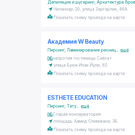
Депиляция и шугаринг
,
Архитектура бро
Чиланзар-20, улица Заргарлик, 46А
Показать схему проезда на карте
Академия W Beauty
Пирсинг
,
Ламинирование ресниц
...
ещё
напротив гостиницы Саёхат
улица Буюк Ипак Йули, 62
Показать схему проезда на карте
ESTHETE EDUCATION
Пирсинг
,
Тату
...
ещё
Старая консерватория
площадь Хамид Олимжана, 3Б
Показать схему проезда на карте