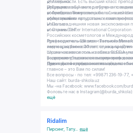
деятельности. Есть высший класс препод
✔️ Америка
результативный метод обучения с инди
✔️ Греция
Программа обучения регулярно пополня
соблюдать ”золотое правило” нашей Шко
✔️ Арабские Эмираты
косметологии и усилена большим колич
косметикой из натуральных компонентов
✔️ Австралия
официальными представителями професси
✔️ Польша
Наша сегодняшняя новая эксклюзивная п
✔️ Страны СНГ
компании Dexter International Corporati
Российских косметологов и Международно
профессиональной эстетической космето
Руководитель Школы – Татьяна Михай
подтверждено соответствующими Диплом
имеющая более 30 лет стажа п
ограничиваемся только обязательным п
Школа косметологии и визажа BURDA уник
усовершенствоваться выпускникам допол
подражают, пытаются скопировать наши 
Вы хотите убедиться в нашем профессио
дальнейшей профессиональной деятельно
будет- остаются далеко позади.
Приходите и прикоснитесь к волшеб
главное – это Вам по силам!
Все вопросы - по тел: +99871 236-19-77, 
Наш сайт:
burda-shkola.uz
Мы –на Facebook:
www.facebook.com/burd
Фоловьте нас в Instagram(@burda_shkola)
ещё
Ridalim
Пирсинг
,
Тату
...
ещё