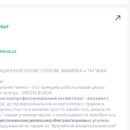
ещё
shkola.uz
BURDA – ШКОЛА ЭСТЕТИЧЕСКОЙ и ИНЪЕКЦИОННОЙ КОСМЕТОЛОГИИ, МАКИЯЖА и ТАТУАЖА.
т!
окачественно – это принципы работы нашей школы.
то всегда - ШКОЛА BURDA
 высокопрофессиональный косметолог – визажист.
вой, до профессиональной косметологии с правом и
рхностности и желания просто заработать деньги на
ть” нашим ученикам мысль о необходимости приобретать
нтов и ингредиентов, нет безграмотных и
уществования, успешно работают в разных уголках
выдуманной историей их ”врачебной косметологической”