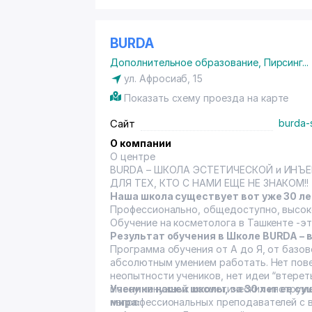
BURDA
Дополнительное образование
,
Пирсинг
...
ул. Афросиаб
, 15
Показать схему проезда на карте
Сайт
burda-
О компании
О центре
ДЛЯ ТЕХ, КТО С НАМИ ЕЩЕ НЕ ЗНАКОМ!!
Наша школа существует вот уже 30 ле
Профессионально, общедоступно, высок
Обучение на косметолога в Ташкенте -э
Результат обучения в Школе BURDA –
Программа обучения от А до Я, от базо
абсолютным умением работать. Нет пове
неопытности учеников, нет идеи “втере
массу ненужных косметических инструме
Ученики нашей школы, за 30 лет ее с
непрофессиональных преподавателей с 
мира: