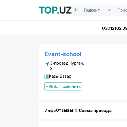
USD
12102.3
Event-school
3-проезд Курган,
3
Казы Базар
+998... Позвонить
Отзывы
Инфо
Схема проезда
0