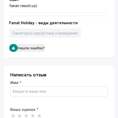
fanat-resort.uz/
Fanat Holiday - виды деятельности
Санаторно-курортные учреждения
Нашли ошибку?
Написать отзыв
Имя
*
Ваша оценка
*
★
★
★
★
★