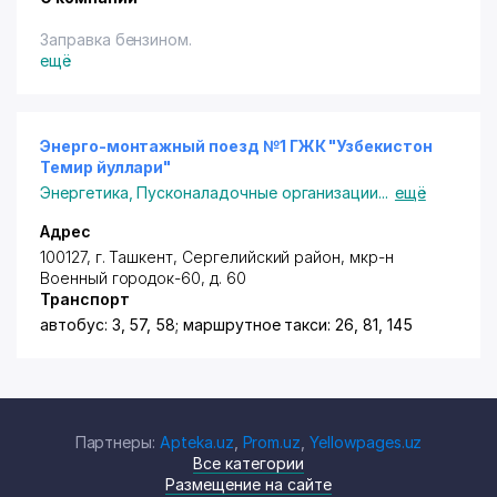
Заправка бензином.
ещё
Энерго-монтажный поезд №1 ГЖК "Узбекистон
Темир йуллари"
Энергетика
,
Пусконаладочные организации
...
ещё
Адрес
100127, г. Ташкент,
Сергелийский район
,
мкр-н
Военный городок-60
, д. 60
Транспорт
автобус: 3, 57, 58; маршрутное такси: 26, 81, 145
Партнеры:
Apteka.uz
,
Prom.uz
,
Yellowpages.uz
Все категории
Размещение на сайте