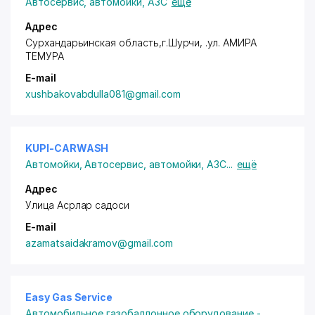
Автосервис, автомойки, АЗС
ещё
Адрес
Сурхандарьинская область,г.Шурчи, .ул. АМИРА
ТЕМУРА
E-mail
xushbakovabdulla081@gmail.com
KUPI-CARWASH
Автомойки
,
Автосервис, автомойки, АЗС
...
ещё
Адрес
Улица Асрлар садоси
E-mail
azamatsaidakramov@gmail.com
Easy Gas Service
Автомобильное газобаллонное оборудование -