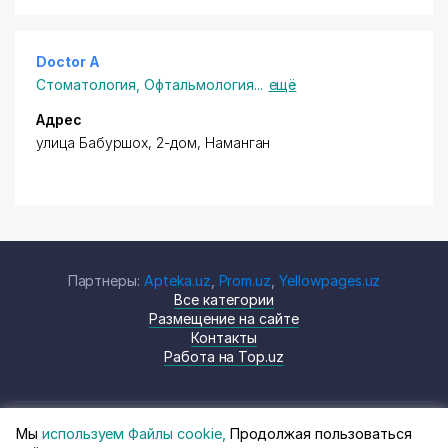
Doctor A
Стоматология
,
Офтальмология
...
ещё
Адрес
улица Бабуршох, 2-дом, Наманган
Партнеры:
Apteka.uz
,
Prom.uz
,
Yellowpages.uz
Все категории
Размещение на сайте
Контакты
Работа на Top.uz
Мы
используем Файлы cookie,
Продолжая пользоваться
© Top.uz, 2024 Каталог компаний
Политика