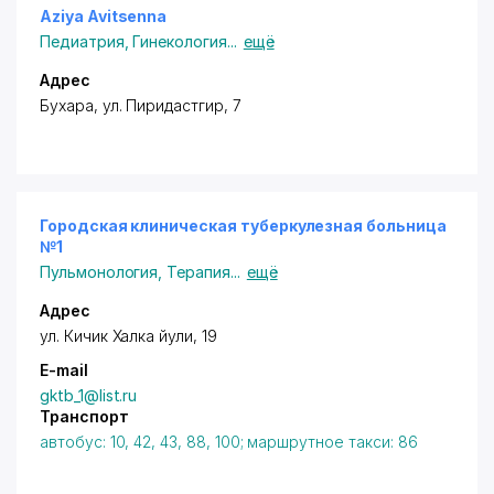
Aziya Avitsenna
Педиатрия
,
Гинекология
...
ещё
Адрес
Бухара, ул. Пиридастгир, 7
Городская клиническая туберкулезная больница
№1
Пульмонология
,
Терапия
...
ещё
Адрес
ул. Кичик Халка йули
, 19
E-mail
gktb_1@list.ru
Транспорт
автобус: 10, 42, 43, 88, 100; маршрутное такси: 86