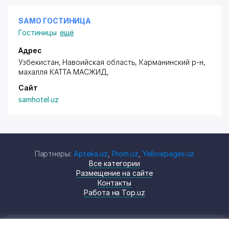
SAMO ГОСТИНИЦА
Гостиницы
ещё
Адрес
Узбекистан, Навоийская область, Карманинский р-н,
махалля КАТТА МАСЖИД
,
Сайт
samhotel.uz
Партнеры:
Apteka.uz
,
Prom.uz
,
Yellowpages.uz
Все категории
Размещение на сайте
Контакты
Работа на Top.uz