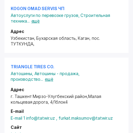
KOGON OMAD SERVIS ЧП
Автоуслуги по перевозке грузов
,
Строительная
техника
...
ещё
Адрес
Узбекистан, Бухарская область, Каган,
пос.
ТУТКУНДА
,
TRIANGLE TIRES CO.
Автошины
,
Автошины - продажа,
производство
...
ещё
Адрес
г. Ташкент Мирзо-Улугбекский район
,Малая
кольцевая дорога, 4/1блок4
E-mail
E-mail 1 info@tatwir.uz , furkat.maksumov@tatwir.uz
Сайт