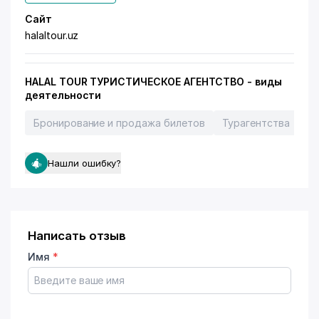
Сайт
halaltour.uz
HALAL TOUR ТУРИСТИЧЕСКОЕ АГЕНТСТВО - виды
деятельности
Бронирование и продажа билетов
Турагентства
Ав
Нашли ошибку?
Написать отзыв
Имя
*