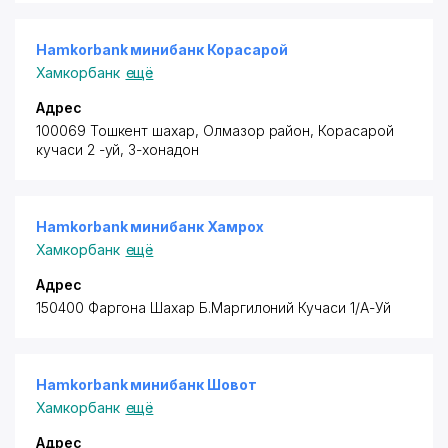
Hamkorbank минибанк Корасарой
Хамкорбанк
ещё
Адрес
100069 Тошкент шахар,
Олмазор район
, Корасарой
кучаси 2 -уй, 3-хонадон
Hamkorbank минибанк Хамрох
Хамкорбанк
ещё
Адрес
150400 Фаргона Шахар Б.Маргилоний Кучаси 1/А-Уй
Hamkorbank минибанк Шовот
Хамкорбанк
ещё
Адрес