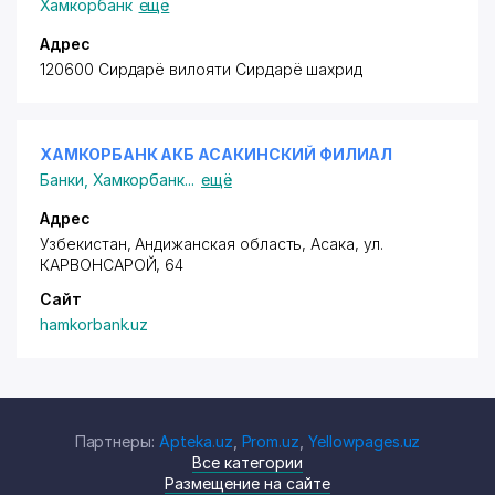
Хамкорбанк
ещё
Адрес
120600 Сирдарё вилояти Сирдарё шахрид
ХАМКОРБАНК АКБ АСАКИНСКИЙ ФИЛИАЛ
Банки
,
Хамкорбанк
...
ещё
Адрес
Узбекистан, Андижанская область, Асака,
ул.
КАРВОНСАРОЙ
, 64
Сайт
hamkorbank.uz
Партнеры:
Apteka.uz
,
Prom.uz
,
Yellowpages.uz
Все категории
Размещение на сайте