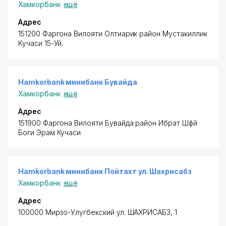
Хамкорбанк
ещё
Адрес
151200 Фаргона Вилояти Олтиарик район
Мустакиллик
Кучаси 15-Уй.
Hamkorbank минибанк Бувайда
Хамкорбанк
ещё
Адрес
151900 Фаргона Вилояти Бувайда район
Ибрат Шфй
Боги Эрам Кучаси
Hamkorbank минибанк Пойтахт ул. Шахрисабз
Хамкорбанк
ещё
Адрес
100000 Мирзо-Улугбекский ул. ШАХРИСАБЗ, 1