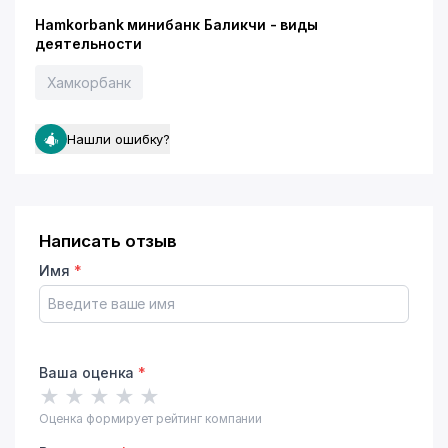
Hamkorbank минибанк Баликчи - виды
деятельности
Хамкорбанк
Нашли ошибку?
Написать отзыв
Имя
*
Ваша оценка
*
★
★
★
★
★
Оценка формирует рейтинг компании