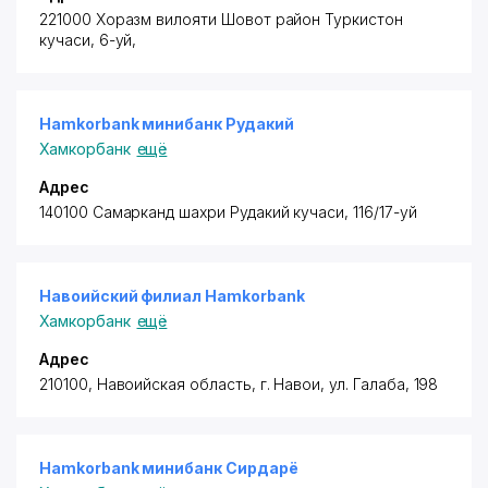
221000 Хоразм вилояти Шовот район
Туркистон
кучаси, 6-уй,
Hamkorbank минибанк Рудакий
Хамкорбанк
ещё
Адрес
140100 Самарканд шахри Рудакий кучаси, 116/17-уй
Навоийский филиал Hamkorbank
Хамкорбанк
ещё
Адрес
210100, Навоийская область, г. Навои, ул. Галаба, 198
Hamkorbank минибанк Сирдарё