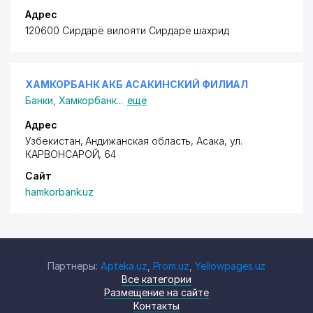
Адрес
120600 Сирдарё вилояти Сирдарё шахрид
ХАМКОРБАНК АКБ АСАКИНСКИЙ ФИЛИАЛ
Банки
,
Хамкорбанк
...
ещё
Адрес
Узбекистан, Андижанская область, Асака,
ул.
КАРВОНСАРОЙ
, 64
Сайт
hamkorbank.uz
Партнеры:
Apteka.uz
,
Prom.uz
,
Yellowpages.uz
Все категории
Размещение на сайте
Контакты