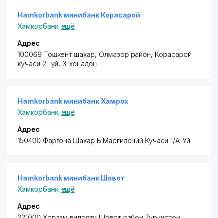
Hamkorbank минибанк Корасарой
Хамкорбанк
ещё
Адрес
100069 Тошкент шахар,
Олмазор район
, Корасарой
кучаси 2 -уй, 3-хонадон
Hamkorbank минибанк Хамрох
Хамкорбанк
ещё
Адрес
150400 Фаргона Шахар Б.Маргилоний Кучаси 1/А-Уй
Hamkorbank минибанк Шовот
Хамкорбанк
ещё
Адрес
221000 Хоразм вилояти Шовот район
Туркистон