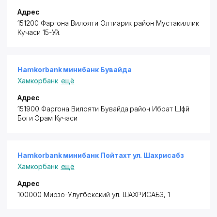
Адрес
151200 Фаргона Вилояти Олтиарик район
Мустакиллик
Кучаси 15-Уй.
Hamkorbank минибанк Бувайда
Хамкорбанк
ещё
Адрес
151900 Фаргона Вилояти Бувайда район
Ибрат Шфй
Боги Эрам Кучаси
Hamkorbank минибанк Пойтахт ул. Шахрисабз
Хамкорбанк
ещё
Адрес
100000 Мирзо-Улугбекский ул. ШАХРИСАБЗ, 1