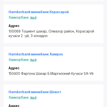
Hamkorbank минибанк Корасарой
Хамкорбанк
ещё
Адрес
100069 Тошкент шахар,
Олмазор район
, Корасарой
кучаси 2 -уй, 3-хонадон
Hamkorbank минибанк Хамрох
Хамкорбанк
ещё
Адрес
150400 Фаргона Шахар Б.Маргилоний Кучаси 1/А-Уй
Hamkorbank минибанк Шовот
Хамкорбанк
ещё
Адрес