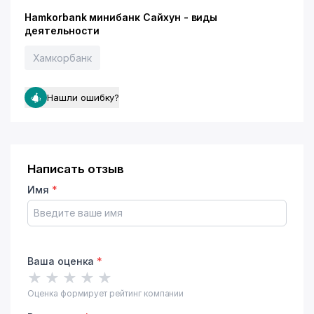
Hamkorbank минибанк Сайхун - виды
деятельности
Хамкорбанк
Нашли ошибку?
Написать отзыв
Имя
*
Ваша оценка
*
★
★
★
★
★
Оценка формирует рейтинг компании