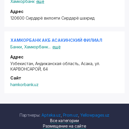
Хамкорбанк
ещё
Адрес
120600 Сирдарё вилояти Сирдарё шахрид
ХАМКОРБАНК АКБ АСАКИНСКИЙ ФИЛИАЛ
Банки
,
Хамкорбанк
...
ещё
Адрес
Узбекистан, Андижанская область, Асака,
ул.
КАРВОНСАРОЙ
, 64
Сайт
hamkorbank.uz
Партнеры:
Apteka.uz
,
Prom.uz
,
Yellowpages.uz
Все категории
Размещение на сайте