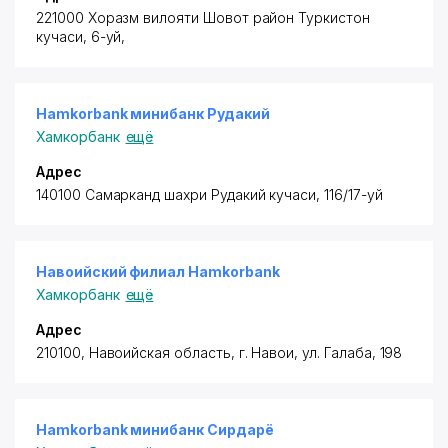
221000 Хоразм вилояти Шовот район
Туркистон
кучаси, 6-уй,
Hamkorbank минибанк Рудакий
Хамкорбанк
ещё
Адрес
140100 Самарканд шахри Рудакий кучаси, 116/17-уй
Навоийский филиал Hamkorbank
Хамкорбанк
ещё
Адрес
210100, Навоийская область, г. Навои, ул. Галаба, 198
Hamkorbank минибанк Сирдарё