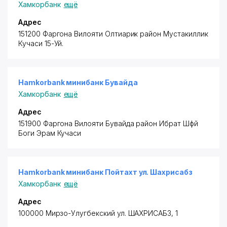
Хамкорбанк
ещё
Адрес
151200 Фаргона Вилояти Олтиарик район
Мустакиллик
Кучаси 15-Уй.
Hamkorbank минибанк Бувайда
Хамкорбанк
ещё
Адрес
151900 Фаргона Вилояти Бувайда район
Ибрат Шфй
Боги Эрам Кучаси
Hamkorbank минибанк Пойтахт ул. Шахрисабз
Хамкорбанк
ещё
Адрес
100000 Мирзо-Улугбекский ул. ШАХРИСАБЗ, 1