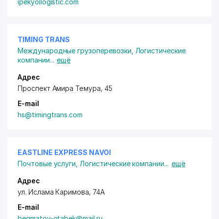
ipekyollogistic.com
TIMING TRANS
Международные грузоперевозки
,
Логистические
компании
...
ещё
Адрес
Проспект Амира Темура, 45
E-mail
hs@timingtrans.com
EASTLINE EXPRESS NAVOI
Почтовые услуги
,
Логистические компании
...
ещё
Адрес
ул. Ислама Каримова, 74А
E-mail
begmatov-otabek@mail.ru