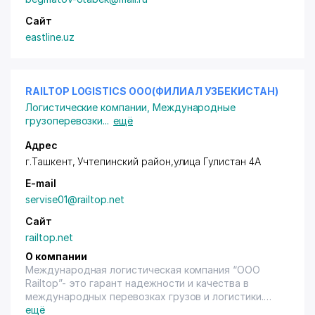
Сайт
eastline.uz
RAILTOP LOGISTICS ООО(ФИЛИАЛ УЗБЕКИСТАН)
Логистические компании
,
Международные
грузоперевозки
...
ещё
Адрес
г.Ташкент,
Учтепинский район
,улица Гулистан 4A
E-mail
servise01@railtop.net
Сайт
railtop.net
О компании
Международная логистическая компания “ООО
Railtop”- это гарант надежности и качества в
международных перевозках грузов и логистики.
Наличие собственной фелиальной сети по всему
ещё