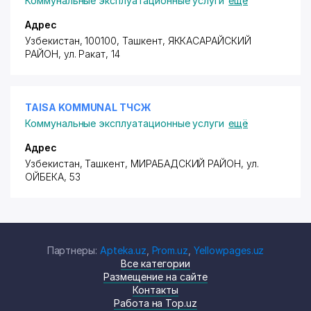
Коммунальные эксплуатационные услуги
ещё
Адрес
Узбекистан, 100100, Ташкент,
ЯККАСАРАЙСКИЙ
РАЙОН
,
ул. Ракат
, 14
TAISA KOMMUNAL ТЧСЖ
Коммунальные эксплуатационные услуги
ещё
Адрес
Узбекистан, Ташкент,
МИРАБАДСКИЙ РАЙОН
,
ул.
ОЙБЕКА
, 53
Партнеры:
Apteka.uz
,
Prom.uz
,
Yellowpages.uz
Все категории
Размещение на сайте
Контакты
Работа на Top.uz