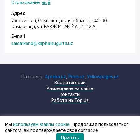
Страхование
ещё
Адрес
Узбекистан, Самаркандская область, 140160,
Самарканд,
ул. БУЮК ИПАК ЙУЛИ
, 112 А
E-mail
samarkand@kapitalsugurta.uz
Партнеры:
Apteka.uz
,
Prom.uz
,
Yellowpages.uz
Все категории
Размещение на сайте
Контакты
Работа на Top.uz
Мы
используем Файлы cookie,
Продолжая пользоваться
© Top.uz, 2024 Каталог компаний
Политика
сайтом, вы подтверждаете свое согласие
Узбекистана
конфиденциальности
Принять