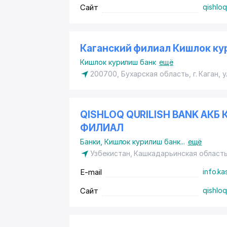
Сайт
qishloq
Каганский филиал Кишлок ку
Кишлок курилиш банк
ещё
200700, Бухарская область, г. Каган, у
QISHLOQ QURILISH BANK А
ФИЛИАЛ
Банки
,
Кишлок курилиш банк
...
ещё
Узбекистан, Кашкадарьинская область
E-mail
info.k
Сайт
qishloq