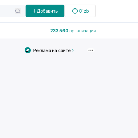
Добавить
O`zb
233 560
организации
Реклама на сайте