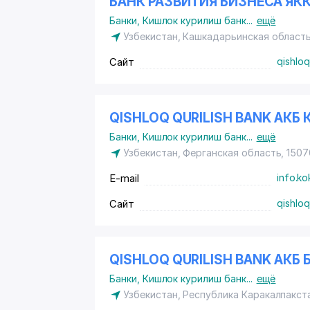
БАНК РАЗВИТИЯ БИЗНЕСА Я
Банки
,
Кишлок курилиш банк
...
ещё
Узбекистан, Кашкадарьинская область,
Сайт
qishloq
QISHLOQ QURILISH BANK АК
Банки
,
Кишлок курилиш банк
...
ещё
Узбекистан, Ферганская область, 1507
E-mail
info.k
Сайт
qishloq
QISHLOQ QURILISH BANK АК
Банки
,
Кишлок курилиш банк
...
ещё
Узбекистан, Республика Каракалпакст