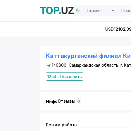
USD
12102.3
Каттакурганский филиал К
140800, Самаркандская область, г. Кат
1254... Позвонить
Отзывы
Инфо
0
Режим работы