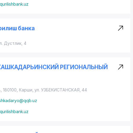
qurilishbank.uz
рилиш банка
л. Дустлик, 4
КБ КАШКАДАРЬИНСКИЙ РЕГИОНАЛЬНЫЙ
, 180100, Карши,
ул. УЗБЕКИСТАНСКАЯ
, 44
ashkadaryo@qqb.uz
qurilishbank.uz