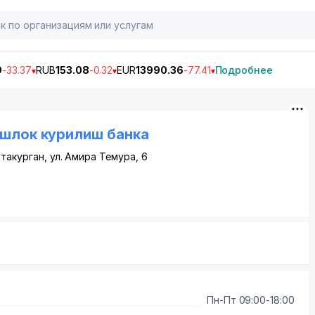
9
-33.37
RUB
153.08
-0.32
EUR
13990.36
-77.41
Подробнее
ишлок курилиш банка
такурган, ул. Амира Темура, 6
Пн-Пт 09:00-18:00