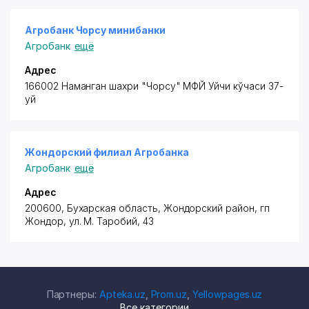
Агробанк Чорсу минибанки
Агробанк
ещё
Адрес
166002 Наманган шахри "Чорсу" МФЙ Уйчи кўчаси 37-
уй
Жондорский филиал Агробанка
Агробанк
ещё
Адрес
200600, Бухарская область,
Жондорский район
, гп
Жондор, ул. М. Таробий, 43
Партнеры:
Apteka.uz
,
Prom.uz
,
Yellowpages.uz
Все категории