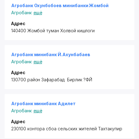
Агробанк Охунбобоев минибанки Жомбой
Агробанк
ещё
Адрес
140400 Жомбой туман Холвой кишлоги
Агробанк минибанк Й.Ахунбабаев
Агробанк
ещё
Адрес
130700 район
Зафарабад Бирлик ?ФЙ
Агробанк минибанк Адилет
Агробанк
ещё
Адрес
230100 контора сбоа сельских жителей Тахтакупир