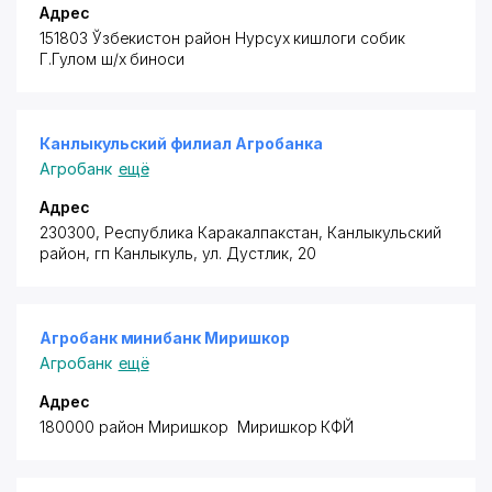
Адрес
151803 Ўзбекистон район
Нурсух кишлоги собик
Г.Гулом ш/х биноси
Канлыкульский филиал Агробанка
Агробанк
ещё
Адрес
230300, Республика Каракалпакстан,
Канлыкульский
район
, гп Канлыкуль, ул. Дустлик, 20
Агробанк минибанк Миришкор
Агробанк
ещё
Адрес
180000 район
Миришкор Миришкор КФЙ