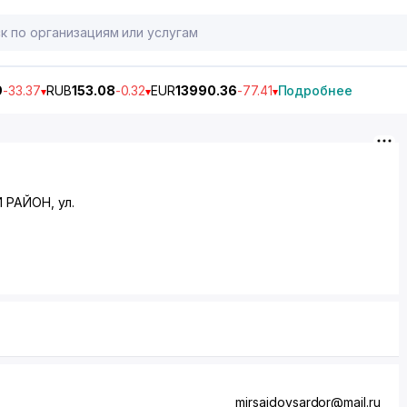
9
-33.37
RUB
153.08
-0.32
EUR
13990.36
-77.41
Подробнее
 РАЙОН
,
ул.
mirsaidovsardor@mail.ru