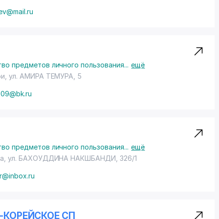
ev@mail.ru
во предметов личного пользования
...
ещё
ои,
ул. АМИРА ТЕМУРА
, 5
009@bk.ru
во предметов личного пользования
...
ещё
ра,
ул. БАХОУДДИНА НАКШБАНДИ
, 326/1
ir@inbox.ru
О-КОРЕЙСКОЕ СП