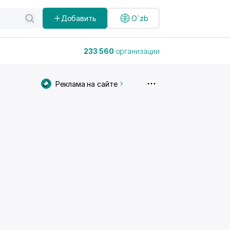
Добавить
O`zb
233 560
организации
Реклама на сайте