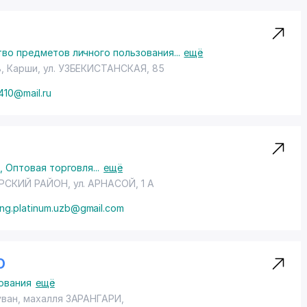
во предметов личного пользования
...
ещё
ь, Карши,
ул. УЗБЕКИСТАНСКАЯ
, 85
410@mail.ru
я
,
Оптовая торговля
...
ещё
РСКИЙ РАЙОН
, ул. АРНАСОЙ, 1 А
ing.platinum.uzb@gmail.com
О
ования
ещё
уван,
махалля ЗАРАНГАРИ
,