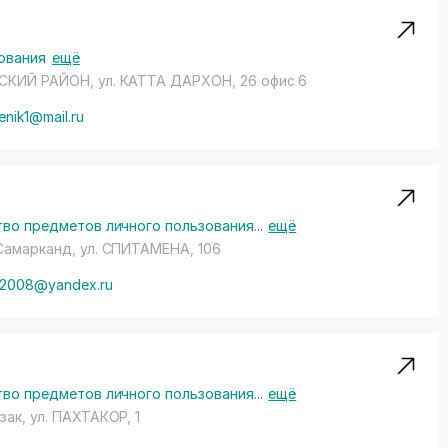
ования
ещё
СКИЙ РАЙОН
, ул. КАТТА ДАРХОН, 26 офис 6
enik1@mail.ru
во предметов личного пользования
...
ещё
 Самарканд,
ул. СПИТАМЕНА
, 106
m2008@yandex.ru
во предметов личного пользования
...
ещё
зак,
ул. ПАХТАКОР
, 1