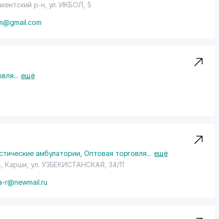
шкентский р-н,
ул. ИКБОЛ
, 5
m@gmail.com
овля
...
ещё
стические амбулатории
,
Оптовая торговля
...
ещё
ь, Карши,
ул. УЗБЕКИСТАНСКАЯ
, 34/11
a-r@newmail.ru