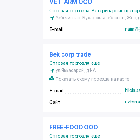
VETFARM ООО
Оптовая торговля
,
Ветеринарные препа
Узбекистан, Бухарская область, Жон
E-mail
naim71
Bek corp trade
Оптовая торговля
ещё
ул.Яккасарой, д1-А
Показать схему проезда на карте
E-mail
hilola.
Сайт
uzterra
FREE-FOOD ООО
Оптовая торговля
ещё