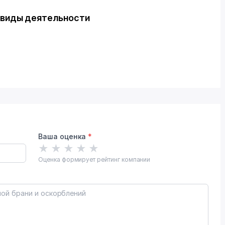
виды деятельности
Ваша оценка
*
★
★
★
★
★
Оценка формирует рейтинг компании