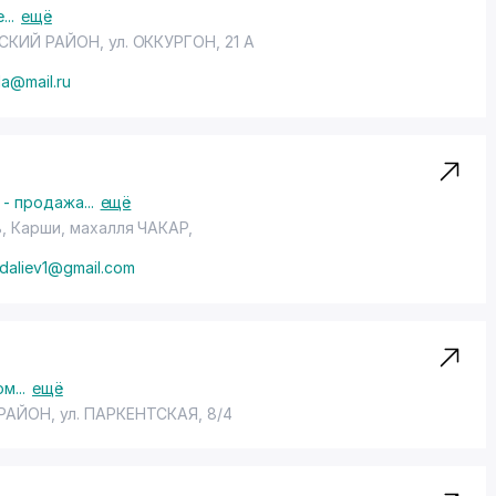
е
...
ещё
СКИЙ РАЙОН
, ул. ОККУРГОН, 21 А
la@mail.ru
 - продажа
...
ещё
ь, Карши,
махалля ЧАКАР
,
daliev1@gmail.com
ом
...
ещё
РАЙОН
,
ул. ПАРКЕНТСКАЯ
, 8/4