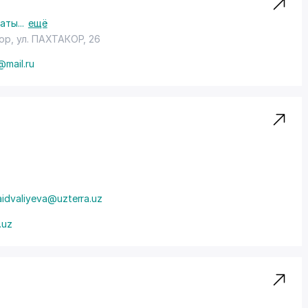
раты
...
ещё
дор,
ул. ПАХТАКОР
, 26
@mail.ru
saidvaliyeva@uzterra.uz
.uz