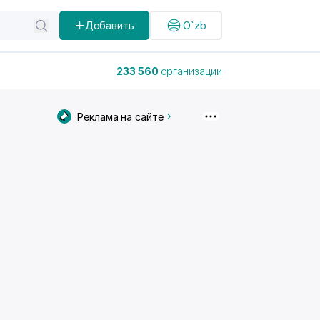
Добавить
O`zb
233 560
организации
Реклама на сайте