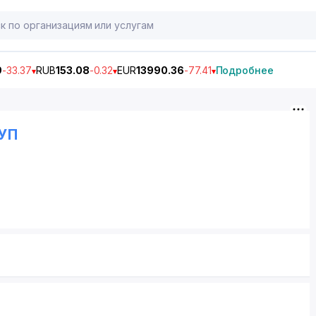
9
-33.37
RUB
153.08
-0.32
EUR
13990.36
-77.41
Подробнее
УП