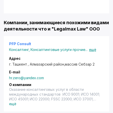
Компании, занимающиеся похожими видами
деятельности что и "Legalmax Law" ООО
PFP Consult
Консалтинг
,
Консалтинговые услуги прочие
...
ещё
Адрес
г. Ташкент ,
Алмазарский район
,массив Себзар 2
E-mail
hr.zero@yandex.com
О компании
Оказание консалтинговых услуг в области
международных стандартов ИСО 9001; ИСО 14001;
ИСО 45001; ИСО 22000; FSSC 22000; ИСО 37001;
HALAL, Global Gap и др.
ещё