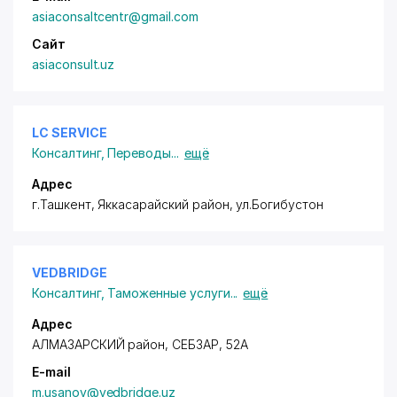
asiaconsaltcentr@gmail.com
Сайт
asiaconsult.uz
LC SERVICE
Консалтинг
,
Переводы
...
ещё
Адрес
г.Ташкент,
Яккасарайский район
, ул.Богибустон
VEDBRIDGE
Консалтинг
,
Таможенные услуги
...
ещё
Адрес
АЛМАЗАРСКИЙ район
, СЕБЗАР, 52A
E-mail
m.usanov@vedbridge.uz