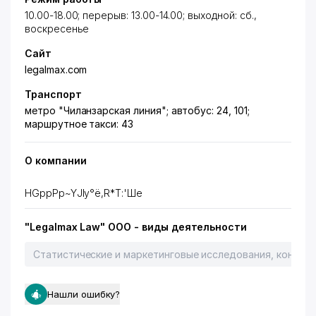
10.00-18.00; перерыв: 13.00-14.00; выходной: сб.,
воскресенье
Сайт
legalmax.com
Транспорт
метро "Чиланзарская линия"; автобус: 24, 101;
маршрутное такси: 43
О компании
НGppPp~YЈIy°ё,R*Т:'Шe
"Legalmax Law" ООО - виды деятельности
Статистические и маркетинговые исследования, консалт
Нашли ошибку?