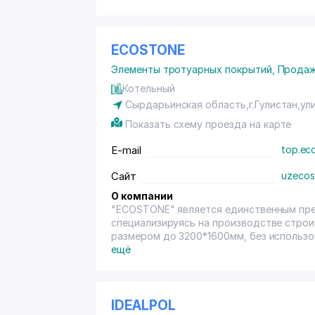
ECOSTONE
Элементы тротуарных покрытий
,
Продаж
Котельный
Сырдарьинская область,г.Гулистан,ули
Показать схему проезда на карте
E-mail
top.ec
Сайт
uzecos
О компании
"ECOSTONE" является единственным пре
специализируясь на производстве строи
размером до 3200*1600мм, без использо
компоненты исключительно природного 
ещё
IDEALPOL