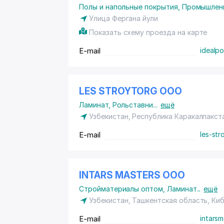
Полы и напольные покрытия
,
Промышленн
Улица Фергана йули
Показать схему проезда на карте
E-mail
idealp
LES STROYTORG ООО
Ламинат
,
Рольставни
...
ещё
Узбекистан, Республика Каракалпакст
E-mail
les-str
INTARS MASTERS ООО
Стройматериалы оптом
,
Ламинат
...
ещё
Узбекистан, Ташкентская область, Ки
E-mail
intarsm