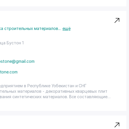
а строительных материалов
...
ещё
ца Бустон 1
ostone@gmail.com
tone.com
дприятием в Республике Узбекистан и СНГ
тельных материалов - декоративных кварцевых плит
вания синтетических материалов. Все составляющие
происхождения.