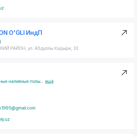
uz
ON O'GLI ИндП
ё
КИЙ РАЙОН
,
ул. Абдуллы Кадыри
, 33
ые наливные полы
...
ещё
oy.1995@gmail.com
ly.uz