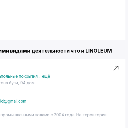
ми видами деятельности что и LINOLEUM
апольные покрытия
...
ещё
ргона йули, 94 дом
ild@gmail.com
 промышленными полами с 2004 года. На территории