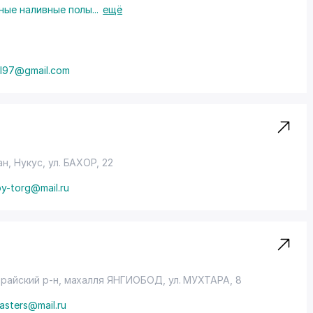
ые наливные полы
...
ещё
ol97@gmail.com
ан, Нукус,
ул. БАХОР
, 22
oy-torg@mail.ru
брайский р-н,
махалля ЯНГИОБОД
, ул. МУХТАРА, 8
asters@mail.ru