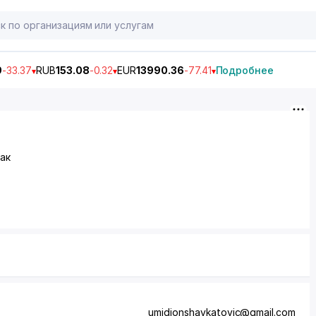
9
-33.37
RUB
153.08
-0.32
EUR
13990.36
-77.41
Подробнее
нак
umidjonshavkatovic@gmail.com