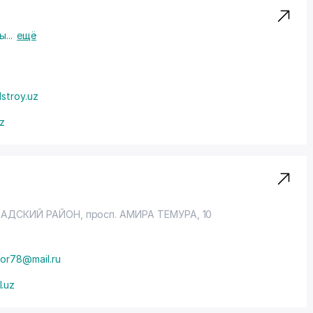
ты
...
ещё
stroy.uz
uz
АДСКИЙ РАЙОН
,
просп. АМИРА ТЕМУРА
, 10
oor78@mail.ru
l.uz