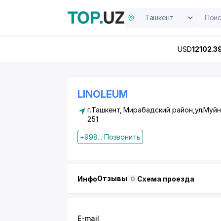
USD
12102.3
LINOLEUM
г.Ташкент,
Мирабадский район
,ул.Муй
251
+998... Позвонить
Отзывы
Инфо
Схема проезда
0
E-mail