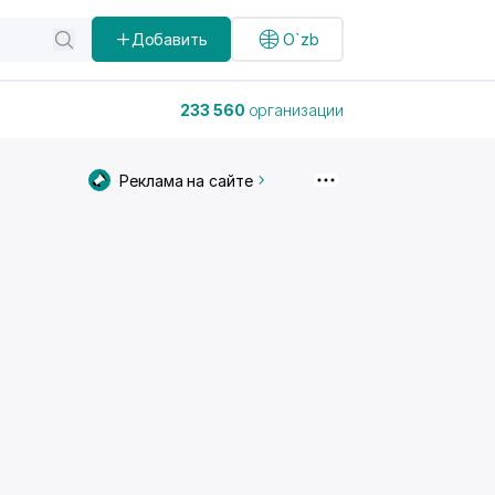
Добавить
O`zb
233 560
организации
Реклама на сайте