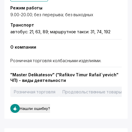
Режим работы
9.00-20.00; без перерыва; без выходных
Транспорт
автобус: 21, 63, 89; маршрутное такси: 31, 74, 192
О компании
Розничная торговля колбасными изделиями.
"Master Delikatesov" ("Rafikov Timur Rafail`yevich"
ЧП) - виды деятельности
Розничная торговля
Продовольственные товары
М
Нашли ошибку?