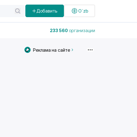
Добавить
O`zb
233 560
организации
Реклама на сайте