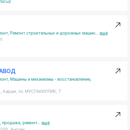
tor.uz
монт
,
Ремонт строительных и дорожных машин
...
ещё
/1
ЗАВОД
монт
,
Машины и механизмы - восстановление,
ь, Карши,
пл. МУСТАКИЛЛИК
, 7
, продажа, ремонт
...
ещё
500, Ангрен,