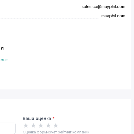
sales.ca@mayphil.com
mayphil.com
ти
монт
Ваша оценка
*
★
★
★
★
★
Оценка формирует рейтинг компании