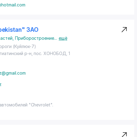
hotmail.com
bekistan" ЗАО
частей
,
Приборостроение
...
ещё
ороги (Куйлюк-7)
гиатинский р-н
,
пос. ХОНОБОД
, 1
z@gmail.com
z
втомобилей "Chevrolet".