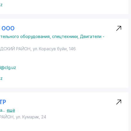
uz
R ООО
тельного оборудования, спецтехники
,
Двигатели -
ДСКИЙ РАЙОН
,
ул. Корасув буйи
, 146
1@clg.uz
uz
ТР
ка
...
ещё
 РАЙОН
,
ул. Кумарик
, 24