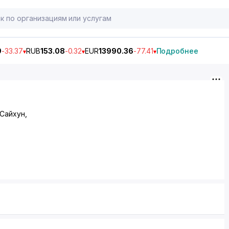
9
-33.37
RUB
153.08
-0.32
EUR
13990.36
-77.41
Подробнее
 Сайхун,