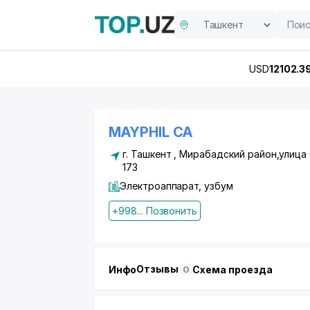
USD
12102.3
MAYPHIL CA
г. Ташкент ,
Мирабадский район
,улица
173
Электроаппарат, узбум
+998... Позвонить
Отзывы
Инфо
Схема проезда
0