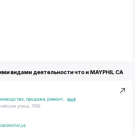
ми видами деятельности что и MAYPHIL CA
оизводство, продажа, ремонт
...
ещё
райская улица, 316Б
parsmotor,uz