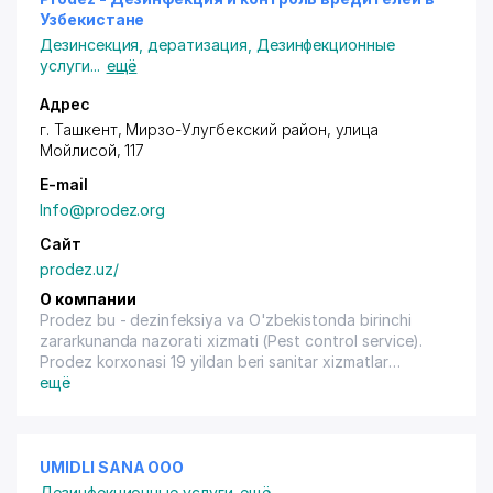
Узбекистане
Дезинсекция, дератизация
,
Дезинфекционные
услуги
...
ещё
Адрес
г. Ташкент,
Мирзо-Улугбекский район
, улица
Мойлисой, 117
E-mail
Info@prodez.org
Сайт
prodez.uz/
О компании
Prodez bu - dezinfeksiya va O'zbekistonda birinchi
zararkunanda nazorati xizmati (Pest control service).
Prodez korxonasi 19 yildan beri sanitar xizmatlar
sohasida lider bo'lib kelmoqda.
ещё
Prodez, biznessingiz va honadoningizni har qanday
zararkunadalardan Xalqaro standartlar asosida ozod
qiladi va himoya qiladi!
Prodez это - дезинфекция и первая служба по
UMIDLI SANA ООО
контролю вредителей в Узбекистане. Prodez - уже
Дезинфекционные услуги
ещё