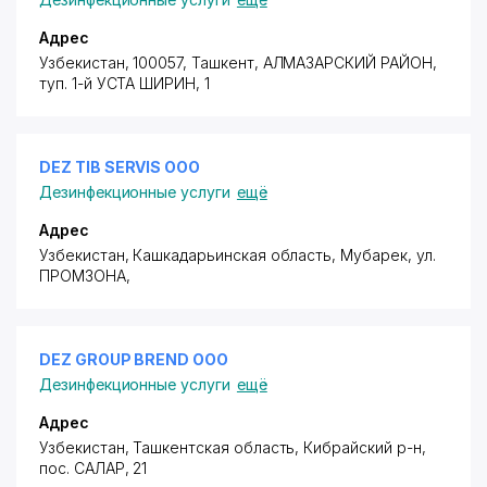
19 лет является лидером по контролю вредителей.
Prodez - освобождает и защищает ваш бизнес и
Адрес
дом от любых вредителей по международным
Узбекистан, 100057, Ташкент,
АЛМАЗАРСКИЙ РАЙОН
,
стандартам!
туп. 1-й УСТА ШИРИН
, 1
DEZ TIB SERVIS ООО
Дезинфекционные услуги
ещё
Адрес
Узбекистан, Кашкадарьинская область, Мубарек,
ул.
ПРОМЗОНА
,
DEZ GROUP BREND ООО
Дезинфекционные услуги
ещё
Адрес
Узбекистан, Ташкентская область, Кибрайский р-н,
пос. САЛАР
, 21