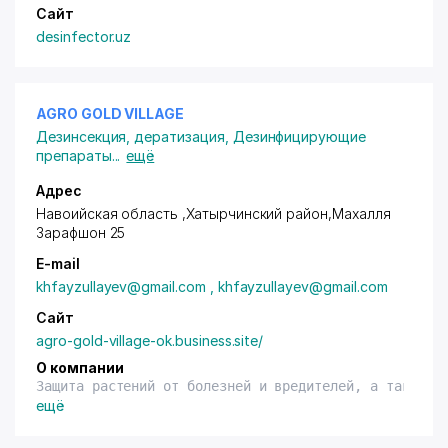
Сайт
desinfector.uz
AGRO GOLD VILLAGE
Дезинсекция, дератизация
,
Дезинфицирующие
препараты
...
ещё
Адрес
Навоийская область ,Хатырчинский район
,Махалля
Зарафшон 25
E-mail
khfayzullayev@gmail.com , khfayzullayev@gmail.com
Сайт
agro-gold-village-ok.business.site/
О компании
Защита растений от болезней и
вредителе
й, а также г
ещё