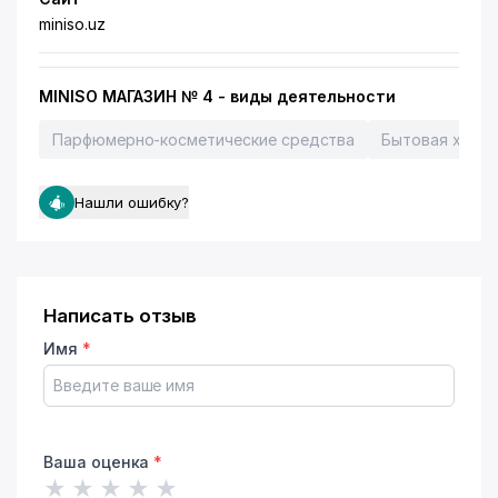
miniso.uz
MINISO МАГАЗИН № 4 - виды деятельности
Парфюмерно-косметические средства
Бытовая хими
Нашли ошибку?
Написать отзыв
Имя
*
Ваша оценка
*
★
★
★
★
★