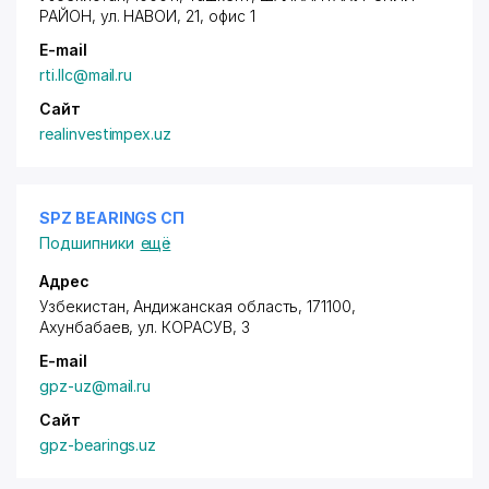
РАЙОН
,
ул. НАВОИ
, 21, офис 1
E-mail
rti.llc@mail.ru
Сайт
realinvestimpex.uz
SPZ BEARINGS СП
Подшипники
ещё
Адрес
Узбекистан, Андижанская область, 171100,
Ахунбабаев,
ул. КОРАСУВ
, 3
E-mail
gpz-uz@mail.ru
Сайт
gpz-bearings.uz