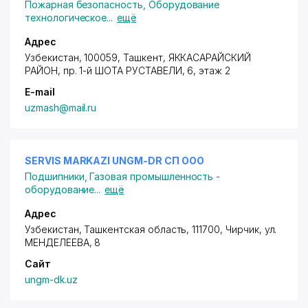
Пожарная безопасность
,
Оборудование
технологическое
...
ещё
Адрес
Узбекистан, 100059, Ташкент,
ЯККАСАРАЙСКИЙ
РАЙОН
,
пр. 1-й ШОТА РУСТАВЕЛИ
, 6, этаж 2
E-mail
uzmash@mail.ru
SERVIS MARKAZI UNGM-DR СП ООО
Подшипники
,
Газовая промышленность -
оборудование
...
ещё
Адрес
Узбекистан, Ташкентская область, 111700, Чирчик,
ул.
МЕНДЕЛЕЕВА
, 8
Сайт
ungm-dk.uz