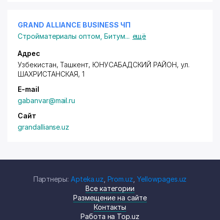
GRAND ALLIANCE BUSINESS ЧП
Стройматериалы оптом
,
Битум
...
ещё
Адрес
Узбекистан, Ташкент,
ЮНУСАБАДСКИЙ РАЙОН
,
ул.
ШАХРИСТАНСКАЯ
, 1
E-mail
gabanvar@mail.ru
Сайт
grandallianse.uz
Партнеры:
Apteka.uz
,
Prom.uz
,
Yellowpages.uz
Все категории
Размещение на сайте
Контакты
Работа на Top.uz