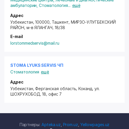
амбулатории
,
Стоматология
...
ещё
Адрес
Узбекистан, 100000, Ташкент,
МИРЗО-УЛУГБЕКСКИЙ
РАЙОН
, м-в ЯЛАНГАЧ, 18/38
E-mail
lorstommedservis@mail.ru
STOMA LYUKS SERVIS ЧП
Стоматология
ещё
Адрес
Узбекистан, Ферганская область, Коканд,
ул.
ШОХРУХОБОД
, 18, офис 7
Партнеры:
Apteka.uz
,
Prom.uz
,
Yellowpages.uz