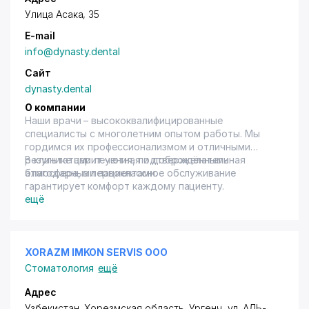
Улица Асака, 35
E-mail
info@dynasty.dental
Сайт
dynasty.dental
О компании
Наши врачи – высококвалифицированные
специалисты с многолетним опытом работы. Мы
гордимся их профессионализмом и отличными
результатами лечения, подтверждёнными
В клинике царит уютная и доброжелательная
благодарными пациентами.
атмосфера, а первоклассное обслуживание
гарантирует комфорт каждому пациенту.
ещё
XORAZM IMKON SERVIS ООО
Стоматология
ещё
Адрес
Узбекистан, Хорезмская область, Ургенч,
ул. АЛЬ-