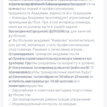
играть на профессиональном уровне.
свою страну (Узбекистан) на международной
⭐️ Ценности школы «Т.Т Амирова» — базируются на
арене.
принципах знаний и профессионализма,
преданности Академии, верности его традициям.
⭐️ Команды Академии проповедуют агрессивный и
зрелищный футбол. При этом интересы команды
никогда не должны идти в ущерб задаче
воспитания отдельного футболиста.
Проводит набор детей 2010-2018 г.р для занятий
футболом.
✔️ Футбольная академия “Амирова” исключительно
для детей, желающих стать профессиональным
спортсменом. Решение о зачисление игрока
производиться тренером академии после
О тренировках:
просмотра (длительность просмотра зависит от
✔️ Профессиональный подход в подготовки юных
тренера). Группы разделены по возрасту и уровню.
футболистов.
В зависимости от индивидуума и потребностей
✔️ 3-х разовые тренировки в неделю (в месяц 12-13
обучаемой группы тренировочные занятия будут
тренировок).
организованы таким образом, чтобы игроки могли
✔️ Длительность тренировок 120 минут (2 часа).
получить максимальную отдачу от своего
✔️ Небольшие группы до 14-16 человек.
развития.
Наше преимущества:
✅ Европейская и советская методика подготовки
футболистов.
✅ Детализированная демонстрация упражнений.
✅ Индивидуальный контроль за каждым