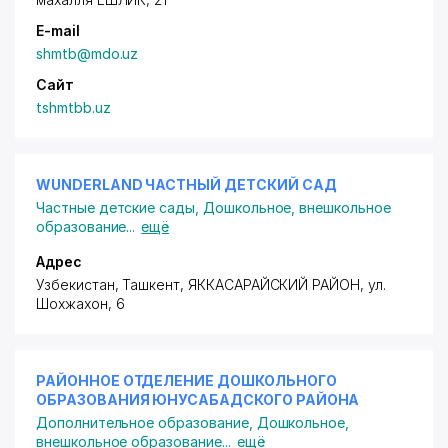
✅ Дети учатся сближаться, находить общий язык,
E-mail
укреплять отношения, стремиться к компромиссу.
shmtb@mdo.uz
Сайт
tshmtbb.uz
WUNDERLAND ЧАСТНЫЙ ДЕТСКИЙ САД
Частные детские сады
,
Дошкольное, внешкольное
образование
...
ещё
Адрес
Узбекистан, Ташкент,
ЯККАСАРАЙСКИЙ РАЙОН
,
ул.
Шохжахон
, 6
РАЙОННОЕ ОТДЕЛЕНИЕ ДОШКОЛЬНОГО
ОБРАЗОВАНИЯ ЮНУСАБАДСКОГО РАЙОНА
Дополнительное образование
,
Дошкольное,
внешкольное образование
...
ещё