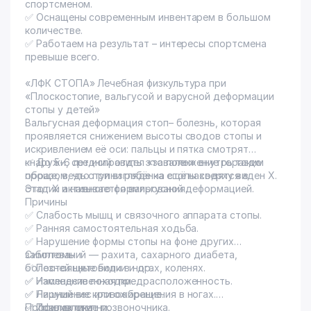
спортсменом.
✅ Оснащены современным инвентарем в большом
количестве.
✅ Работаем на результат – интересы спортсмена
превыше всего.
«ЛФК СТОПА» Лечебная физкультура при
«Плоскостопие, вальгусой и варусной деформации
стопы у детей»
Вальгусная деформация стоп– болезнь, которая
проявляется снижением высоты сводов стопы и
искривлением её оси: пальцы и пятка смотрят
кнаружи, средний отдел «завален» внутрь таким
✅ До 5-6 лет исправить это положение гораздо
образом, что при взгляде на стопы сверху виден Х.
проще, ведь ступни ребёнка ещё находятся в
Этот Х и называется вальгусной деформацией.
стадии активного формирования.
Причины
✅ Слабость мышц и связочного аппарата стопы.
✅ Ранняя самостоятельная ходьба.
✅ Нарушение формы стопы на фоне других
заболеваний — рахита, сахарного диабета,
Симптомы
болезней щитовидки и др.
✅ Постоянные боли в ногах, коленях.
✅ Наследственная предрасположенность.
✅ Изменение походки.
✅ Лишний вес или ожирение.
✅ Нарушение кровообращения в ногах.
✅ Травма ступни.
✅ Искривление позвоночника.
Профилактика