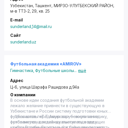
Узбекистан, Ташкент,
МИРЗО-УЛУГБЕКСКИЙ РАЙОН
,
м-в ТТЗ-2
, 29, кв. 25
E-mail
sunderland_14@mail.ru
Сайт
sunderland.uz
Футбольная академия «AMIROV»
Гимнастика
,
Футбольные школы
...
ещё
Адрес
Ц-6, улица Шарафа Рашидова д.94а
О компании
В основе идеи создания футбольной академии
лежало желание привнести в существующую в
Узбекистане и России систему подготовки юных
футболистов передовую зарубежную методику,
✨ Цель школы «Т.Т Амирова» — воспитание
основанную на индивидуальном подходе к
футболистов, достойных выступать в ведущих
каждому ребенку, который в будущем сможет
клубах России, Европы и достойно представлять