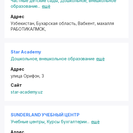
Частные детские сады
,
Дошкольное, внешкольное
образование
...
ещё
Адрес
Узбекистан, Бухарская область,
Вабкент
,
махалля
РАБОТИКАЛМОК
,
Star Academy
Дошкольное, внешкольное образование
ещё
Адрес
улица Орифон, 3
Сайт
star-academy.uz
SUNDERLAND УЧЕБНЫЙ ЦЕНТР
Учебные центры
,
Курсы бухгалтерии
...
ещё
Адрес