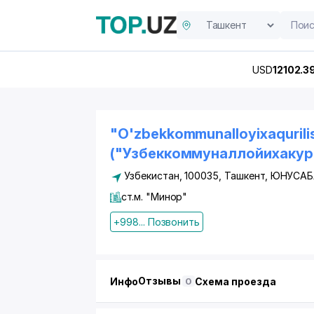
USD
12102.3
"O'zbekkommunalloyixaquril
("Узбеккоммуналлойихаку
Узбекистан, 100035,
Ташкент
,
ЮНУСАБ
ст.м. "Минор"
+998... Позвонить
Отзывы
Инфо
Схема проезда
0