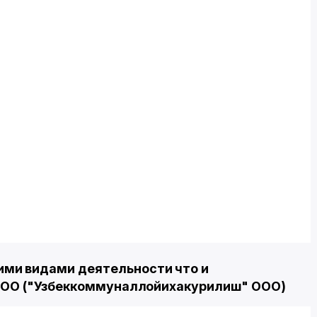
ми видами деятельности что и
 ООО ("Узбеккоммуналлойихакурилиш" ООО)