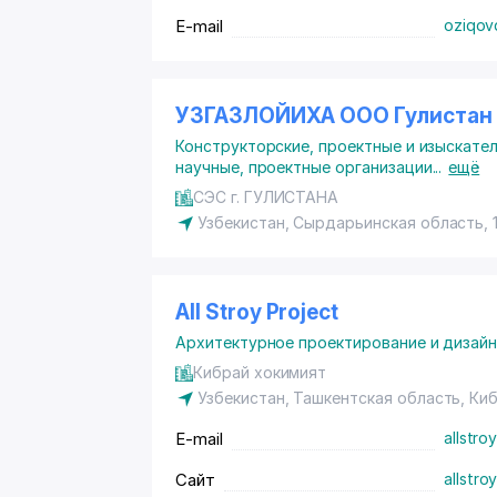
E-mail
oziqov
УЗГАЗЛОЙИХА ООО Гулистан
Конструкторские, проектные и изыскате
научные, проектные организации
...
ещё
СЭС г. ГУЛИСТАНА
Узбекистан, Сырдарьинская область, 1
All Stroy Project
Архитектурное проектирование и дизай
Кибрай хокимият
Узбекистан, Ташкентская область,
Киб
E-mail
allstr
Сайт
allstro