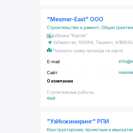
"Mesmer-East" ООО
Строительство и ремонт
,
Общестроитель
фабрика "Baytek"
Узбекистан, 100069,
Ташкент
,
АЛМАЗА
Показать схему проезда на карте
E-mail
info@m
Сайт
mesmer
О компании
Строительные работы
ещё
"УзИнжиниринг" РПИ
Конструкторские, проектные и изыскате