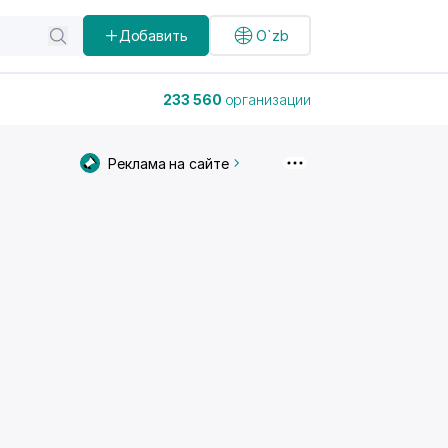
Добавить
O`zb
233 560
организации
Реклама на сайте