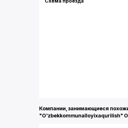
Схема проезда
Компании, занимающиеся похожи
"O'zbekkommunalloyixaqurilish"