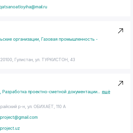
qatsanoatloyiha@mail.ru
льские организации
,
Газовая промышленность -
20100, Гулистан,
ул. ТУРКИСТОН
, 43
н
,
Разработка проектно-сметной документации
...
ещё
райский р-н
,
ул. ОБИХАЁТ
, 110 А
oyproject@gmail.com
yproject.uz