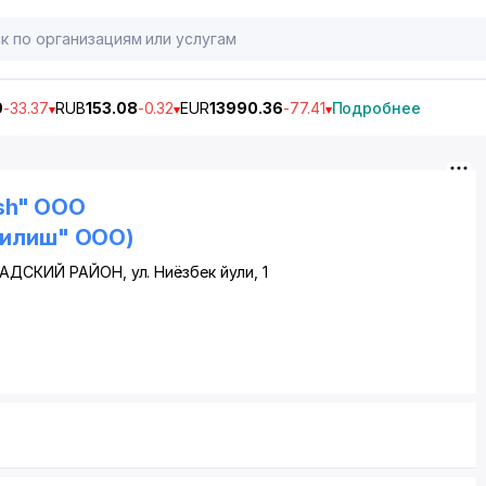
9
-33.37
RUB
153.08
-0.32
EUR
13990.36
-77.41
Подробнее
ish" ООО
рилиш" ООО)
АДСКИЙ РАЙОН
,
ул. Ниёзбек йули
, 1