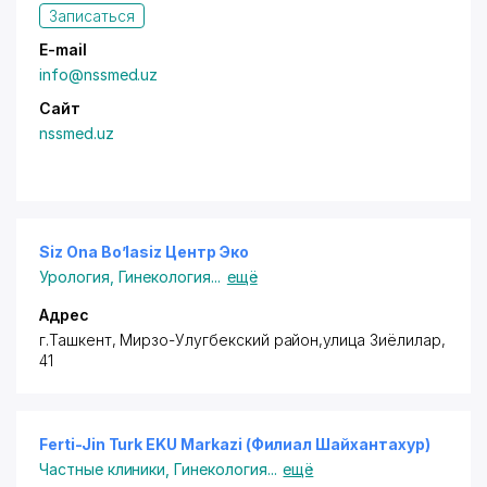
Записаться
E-mail
info@nssmed.uz
Сайт
nssmed.uz
Siz Ona Bo’lasiz Центр Эко
Урология
,
Гинекология
...
ещё
Адрес
г.Ташкент,
Мирзо-Улугбекский район
,улица Зиёлилар,
41
Ferti-Jin Turk EKU Markazi (Филиал Шайхантахур)
Частные клиники
,
Гинекология
...
ещё